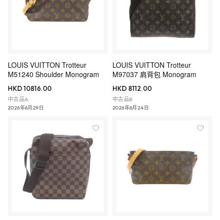
LOUIS VUITTON Trotteur
LOUIS VUITTON Trotteur
M51240 Shoulder Monogram
M97037 肩背包 Monogram
HKD 10816.00
HKD 8112.00
中古品A
中古品B
2026年6月29日
2026年6月24日