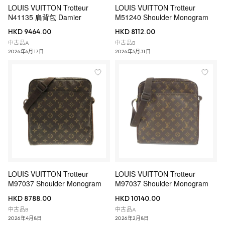
LOUIS VUITTON Trotteur
LOUIS VUITTON Trotteur
N41135 肩背包 Damier
M51240 Shoulder Monogram
HKD 9464.00
HKD 8112.00
中古品A
中古品B
2026年6月17日
2026年5月31日
LOUIS VUITTON Trotteur
LOUIS VUITTON Trotteur
M97037 Shoulder Monogram
M97037 Shoulder Monogram
HKD 8788.00
HKD 10140.00
中古品B
中古品A
2026年4月8日
2026年2月8日