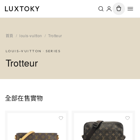
LUXTOKY
首頁
/
louis-vuitton
/
Trotteur
LOUIS-VUITTON
· SERIES
Trotteur
全部在售實物