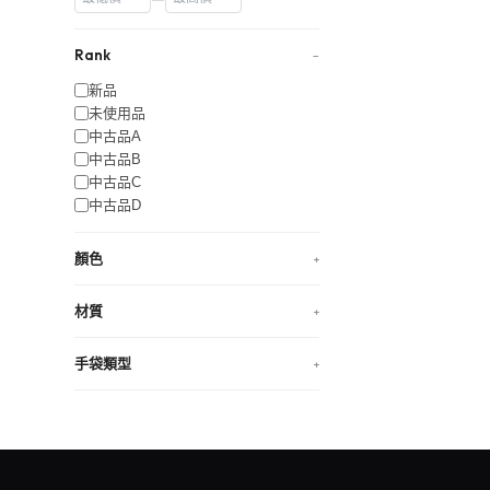
Rank
−
新品
未使用品
中古品A
中古品B
中古品C
中古品D
顏色
+
材質
+
手袋類型
+