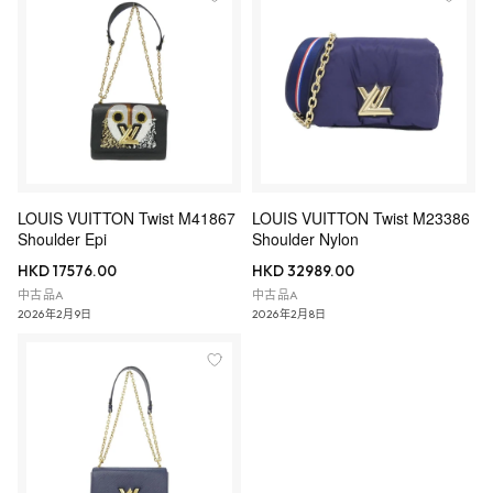
LOUIS VUITTON Twist M41867
LOUIS VUITTON Twist M23386
Shoulder Epi
Shoulder Nylon
HKD 17576.00
HKD 32989.00
中古品A
中古品A
2026年2月9日
2026年2月8日