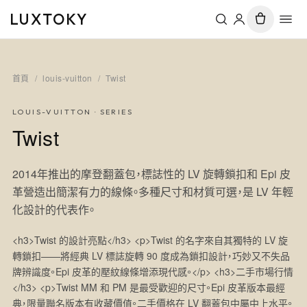
LUXTOKY
首頁
/
louis-vuitton
/
Twist
LOUIS-VUITTON
· SERIES
Twist
2014年推出的摩登翻蓋包，標誌性的 LV 旋轉鎖扣和 Epi 皮
革營造出簡潔有力的線條。多種尺寸和材質可選，是 LV 年輕
化設計的代表作。
<h3>Twist 的設計亮點</h3> <p>Twist 的名字來自其獨特的 LV 旋
轉鎖扣——將經典 LV 標誌旋轉 90 度成為鎖扣設計，巧妙又不失品
牌辨識度。Epi 皮革的壓紋線條增添現代感。</p> <h3>二手市場行情
</h3> <p>Twist MM 和 PM 是最受歡迎的尺寸。Epi 皮革版本最經
典，限量聯名版本有收藏價值。二手價格在 LV 翻蓋包中屬中上水平。