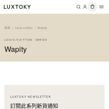
LUXTOKY
首頁
/
louis-vuitton
/
Wapity
LOUIS-VUITTON
· SERIES
Wapity
LUXTOKY NEWSLETTER
訂閱此系列新貨通知