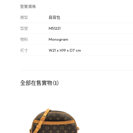
型號規格
類型
肩背包
型號
M51221
物料
Monogram
尺寸
W21 x H19 x D7 cm
全部在售實物（1）