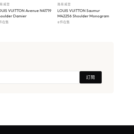
易威登
路易威登
OUIS VUITTON Avenue N41719
LOUIS VUITTON Saumur
houlder Damier
M42256 Shoulder Monogram
 件在售
8 件在售
訂閱