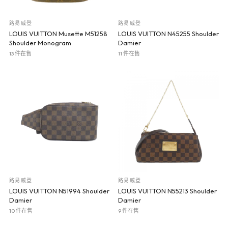
路易威登
路易威登
LOUIS VUITTON Musette M51258
LOUIS VUITTON N45255 Shoulder
Shoulder Monogram
Damier
13 件在售
11 件在售
路易威登
路易威登
LOUIS VUITTON N51994 Shoulder
LOUIS VUITTON N55213 Shoulder
Damier
Damier
10 件在售
9 件在售