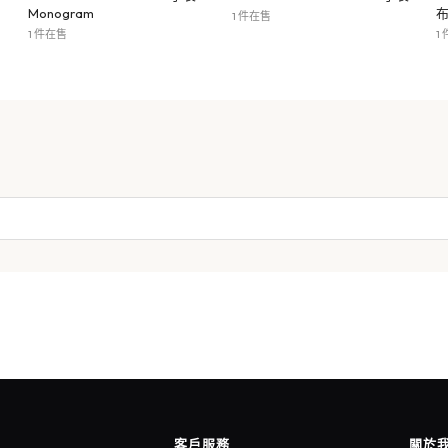
Monogram
1 件在售
1 件在售
1
客戶服務
關於