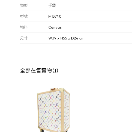
類型
手袋
型號
M13740
物料
Canvas
尺寸
W39 x H55 x D24 cm
全部在售實物（1）