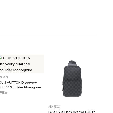
易威登
OUIS VUITTON Discovery
44336 Shoulder Monogram
 件在售
路易威登
LOUIS VUITTON Avenue N41719