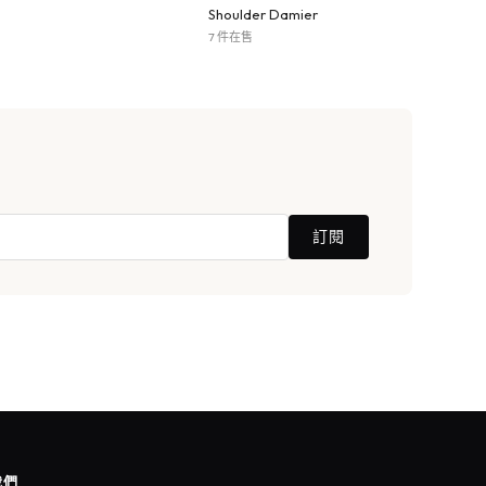
Shoulder Damier
7 件在售
訂閱
我們