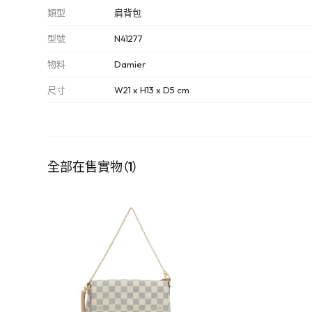
類型
肩背包
型號
N41277
物料
Damier
尺寸
W21 x H13 x D5 cm
全部在售實物（1）