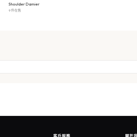
Shoulder Damier
9 件在售
客戶服務
關於