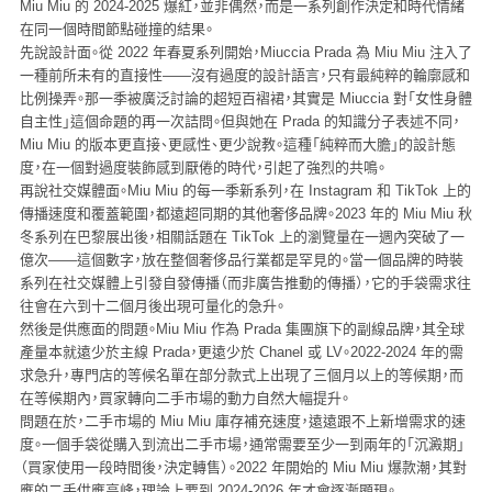
Miu Miu 的 2024-2025 爆紅，並非偶然，而是一系列創作決定和時代情緒
在同一個時間節點碰撞的結果。
先說設計面。從 2022 年春夏系列開始，Miuccia Prada 為 Miu Miu 注入了
一種前所未有的直接性——沒有過度的設計語言，只有最純粹的輪廓感和
比例操弄。那一季被廣泛討論的超短百褶裙，其實是 Miuccia 對「女性身體
自主性」這個命題的再一次詰問。但與她在 Prada 的知識分子表述不同，
Miu Miu 的版本更直接、更感性、更少說教。這種「純粹而大膽」的設計態
度，在一個對過度裝飾感到厭倦的時代，引起了強烈的共鳴。
再說社交媒體面。Miu Miu 的每一季新系列，在 Instagram 和 TikTok 上的
傳播速度和覆蓋範圍，都遠超同期的其他奢侈品牌。2023 年的 Miu Miu 秋
冬系列在巴黎展出後，相關話題在 TikTok 上的瀏覽量在一週內突破了一
億次——這個數字，放在整個奢侈品行業都是罕見的。當一個品牌的時裝
系列在社交媒體上引發自發傳播（而非廣告推動的傳播），它的手袋需求往
往會在六到十二個月後出現可量化的急升。
然後是供應面的問題。Miu Miu 作為 Prada 集團旗下的副線品牌，其全球
產量本就遠少於主線 Prada，更遠少於 Chanel 或 LV。2022-2024 年的需
求急升，專門店的等候名單在部分款式上出現了三個月以上的等候期，而
在等候期內，買家轉向二手市場的動力自然大幅提升。
問題在於，二手市場的 Miu Miu 庫存補充速度，遠遠跟不上新增需求的速
度。一個手袋從購入到流出二手市場，通常需要至少一到兩年的「沉澱期」
（買家使用一段時間後，決定轉售）。2022 年開始的 Miu Miu 爆款潮，其對
應的二手供應高峰，理論上要到 2024-2026 年才會逐漸顯現。