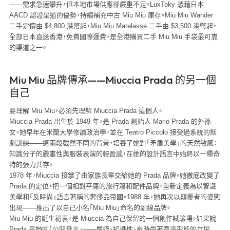
——需求急速攀升，但本地市場供應卻嚴重不足。LuxToky 憑藉日本
AACD 認證渠道的優勢，持續補充中古 Miu Miu 庫存。Miu Miu Wander
二手定價由 $4,800 港幣起，Miu Miu Matelasse 二手由 $3,500 港幣起，
全部日本直送香港，免費國際運費，是全港購買二手 Miu Miu 手袋最可靠
的渠道之一。
Miu Miu 品牌傳承——Miuccia Prada 的另一個
自己
要理解 Miu Miu，必須先理解 Miuccia Prada 這個人。
Miuccia Prada 出生於 1949 年，是 Prada 創始人 Mario Prada 的外孫
女。她早年在米蘭大學修讀政治學，並在 Teatro Piccolo 接受過系統的默
劇訓練——這兩段截然不同的背景，培養了她對「矛盾美學」的天然敏感：
知識分子的嚴肅性與服裝表演的輕盈感，在她的設計語言中始終以一種奇
特的張力共存。
1978 年，Miuccia 接掌了由家族長輩交給她的 Prada 品牌。她徹底改變了
Prada 的定位，把一個相對平庸的旅行箱和配件品牌，重新定義為以智識
美學和「反時尚」語言著稱的奢侈品帝國。1988 年，她再次以顛覆者的姿態
出現——推出了以自己小名「Miu Miu」命名的副線品牌。
Miu Miu 的誕生初衷，是 Miuccia 為自己保留的一個創作試驗場。如果說
Prada 是她的「公開發言」——嚴謹、知識性、有時帶著意識形態的立場