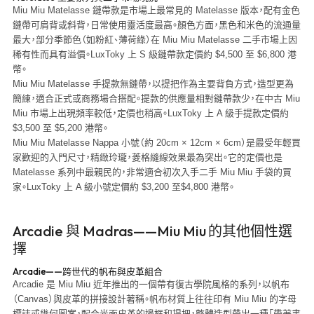
Miu Miu Matelasse 鏈帶款
是市場上最常見的 Matelasse 版本，配有金色
鏈帶可肩背或斜背，日常使用靈活度最高。顏色方面，黑色和米色的流通量
最大，部分季節色（如粉紅、薄荷綠）在 Miu Miu Matelasse 二手市場上因
稀有性而具有溢價。LuxToky 上 S 級鏈帶款定價約 $4,500 至 $6,800 港
幣。
Miu Miu Matelasse 手提款
無鏈帶，以提把作為主要背負方式，造型更為
簡練，適合正式或商務場合搭配。提款的供應量相對鏈帶款少，在中古 Miu
Miu 市場上出現頻率較低，定價也稍高。LuxToky 上 A 級手提款定價約
$3,500 至 $5,200 港幣。
Miu Miu Matelasse Nappa 小號（約 20cm × 12cm × 6cm）
是最受年輕買
家歡迎的入門尺寸，精緻玲瓏，菱格縫線效果最為突出。它的定價也是
Matelasse 系列中最親民的，非常適合初次入手二手 Miu Miu 手袋的買
家。LuxToky 上 A 級小號定價約 $3,200 至$4,800 港幣。
Arcadie 與 Madras——Miu Miu 的其他個性選
擇
Arcadie——跨世代的帆布與皮革組合
Arcadie 是 Miu Miu 近年推出的一個帶有復古學院風格的系列，以帆布
（Canvas）與皮革的拼接設計著稱。帆布材質上往往印有 Miu Miu 的字母
標誌或幾何圖案，配合光面皮革的邊框和提把，整體造型帶出一種「帶著書