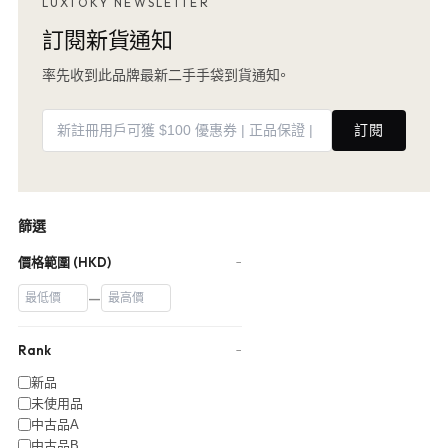
LUXTOKY NEWSLETTER
訂閱新貨通知
率先收到此品牌最新二手手袋到貨通知。
訂閱
篩選
價格範圍 (HKD)
−
—
Rank
−
新品
未使用品
中古品A
中古品B