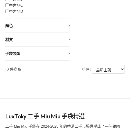
中古品C
中古品D
顏色
+
材質
+
手袋類型
+
10 件商品
排序：
LuxToky 二手 Miu Miu 手袋精選
二手 Miu Miu 手袋在 2024-2025 年的香港二手市場幾乎成了一個難題