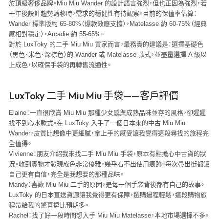
於頂級奢侈品牌。Miu Miu Wander 的設計語言強烈，但也正因為強烈，若
干年後設計趨勢轉移時，需求的穩健性有待觀察。目前的保值率估算：
Wander 標準版約 65-80%（爆款效應支撐），Matelasse 約 60-75%（經典
感相對穩定），Arcadie 約 55-65%。
對於 LuxToky 的二手 Miu Miu 買家而言，最務實的建議是：選擇基礎色
（黑色、米色、深棕色）的 Wander 或 Matelasse 款式，並盡量選擇 A 級以
上成色，以確保手袋的再轉售流通性。
LuxToky 二手 Miu Miu 手袋——客戶評價
Elaine：
一直很欣賞 Miu Miu 那種少女感與成熟品味並存的風格，卻遲遲
找不到心水款式。在 LuxToky 入手了一個日本來的中古 Miu Miu
Wander，皮質比想像中更細膩，拿上手的感受讓我覺得這段尋找的旅程完
全值得。
Vivienne：
朋友介紹我來找二手 Miu Miu 手袋，原本有點擔心中古貨的狀
況。收到實物才發現成色非常優雅，幾乎看不出使用痕跡。每次帶出街都讓
自己更有自信，完全是我想要的那種品味。
Mandy：
喜歡 Miu Miu 二手的原因，是每一個手袋背後都有自己的故事。
LuxToky 的日本直送貨源讓我覺得更有保障，選購過程輕鬆，這段購物旅
程帶給我的驚喜遠比預期多。
Rachel：
找了好一段時間想入手 Miu Miu Matelasse，本地市場選擇不多。