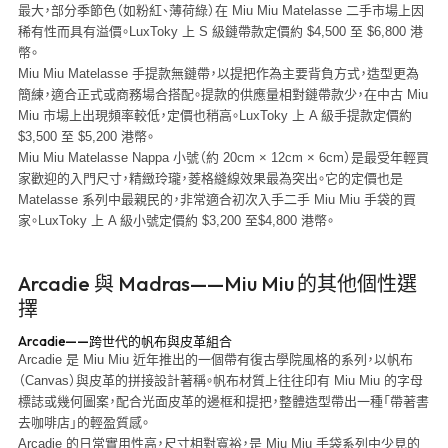
最大，部分季節色（如粉紅、薄荷綠）在 Miu Miu Matelasse 二手市場上因
稀有性而具有溢價。LuxToky 上 S 級鏈帶款定價約 $4,500 至 $6,800 港
幣。
Miu Miu Matelasse 手提款
無鏈帶，以提把作為主要背負方式，造型更為
簡練，適合正式或商務場合搭配。提款的供應量相對鏈帶款少，在中古 Miu
Miu 市場上出現頻率較低，定價也稍高。LuxToky 上 A 級手提款定價約
$3,500 至 $5,200 港幣。
Miu Miu Matelasse Nappa 小號（約 20cm × 12cm × 6cm）
是最受年輕買
家歡迎的入門尺寸，精緻玲瓏，菱格縫線效果最為突出。它的定價也是
Matelasse 系列中最親民的，非常適合初次入手二手 Miu Miu 手袋的買
家。LuxToky 上 A 級小號定價約 $3,200 至$4,800 港幣。
Arcadie 與 Madras——Miu Miu 的其他個性選
擇
Arcadie——跨世代的帆布與皮革組合
Arcadie 是 Miu Miu 近年推出的一個帶有復古學院風格的系列，以帆布
（Canvas）與皮革的拼接設計著稱。帆布材質上往往印有 Miu Miu 的字母
標誌或幾何圖案，配合光面皮革的邊框和提把，整體造型帶出一種「帶著書
去咖啡店」的輕盈質感。
Arcadie 的日常實用性高，尺寸相對寬裕，是 Miu Miu 手袋系列中少見的