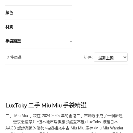
顏色
+
材質
+
手袋類型
+
10 件商品
排序：
LuxToky 二手 Miu Miu 手袋精選
二手 Miu Miu 手袋在 2024-2025 年的香港二手市場幾乎成了一個難題
——需求急速攀升，但本地市場供應卻嚴重不足。LuxToky 憑藉日本
AACD 認證渠道的優勢，持續補充中古 Miu Miu 庫存。Miu Miu Wander