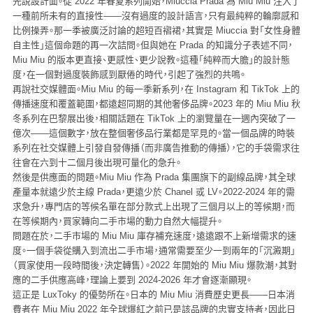
先說設計面。從 2022 年春夏系列開始，Miuccia Prada 為 Miu Miu 注入了
一種前所未有的直接性——沒有過度的設計語言，只有最純粹的輪廓感和
比例操弄。那一季被廣泛討論的超短百褶裙，其實是 Miuccia 對「女性身體
自主性」這個命題的再一次詰問。但與她在 Prada 的知識分子表述不同，
Miu Miu 的版本更直接、更感性、更少說教。這種「純粹而大膽」的設計態
度，在一個對過度裝飾感到厭倦的時代，引起了強烈的共鳴。
再說社交媒體面。Miu Miu 的每一季新系列，在 Instagram 和 TikTok 上的
傳播速度和覆蓋範圍，都遠超同期的其他奢侈品牌。2023 年的 Miu Miu 秋
冬系列在巴黎展出後，相關話題在 TikTok 上的瀏覽量在一週內突破了一
億次——這個數字，放在整個奢侈品行業都是罕見的。當一個品牌的時裝
系列在社交媒體上引發自發傳播（而非廣告推動的傳播），它的手袋需求往
往會在六到十二個月後出現可量化的急升。
然後是供應面的問題。Miu Miu 作為 Prada 集團旗下的副線品牌，其全球
產量本就遠少於主線 Prada，更遠少於 Chanel 或 LV。2022-2024 年的需
求急升，專門店的等候名單在部分款式上出現了三個月以上的等候期，而
在等候期內，買家轉向二手市場的動力自然大幅提升。
問題在於，二手市場的 Miu Miu 庫存補充速度，遠遠跟不上新增需求的速
度。一個手袋從購入到流出二手市場，通常需要至少一到兩年的「沉澱期」
（買家使用一段時間後，決定轉售）。2022 年開始的 Miu Miu 爆款潮，其對
應的二手供應高峰，理論上要到 2024-2026 年才會逐漸顯現。
這正是 LuxToky 的優勢所在。日本的 Miu Miu 消費歷史更長——日本消
費者在 Miu Miu 2022 年全球爆紅之前已是該品牌的忠實支持者，因此日