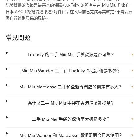
認證背書的渠道是最基本的保障。LuxToky 的所有中古 Miu Miu 均來自
日本 AACD 認證流通渠道，每件貨品在入庫前已完成專業鑑定，不需要買
家自行辨別真偽的風險。
常見問題
LuxToky 的二手 Miu Miu 手袋貨源是否可靠？
▾
Miu Miu Wander 二手在 LuxToky 的起步價是多少？
▾
Miu Miu Matelasse 二手和全新專門店的價差有多大？
▾
為什麼二手 Miu Miu 手袋在香港這麼難找到？
▾
二手 Miu Miu 手袋的保值率大概是多少？
▾
Miu Miu Wander 和 Matelasse 哪個更適合日常使用？
▾