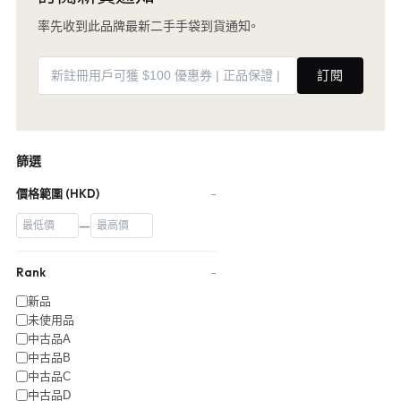
率先收到此品牌最新二手手袋到貨通知。
訂閱
篩選
價格範圍 (HKD)
−
—
Rank
−
新品
未使用品
中古品A
中古品B
中古品C
中古品D