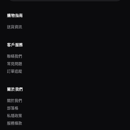
購物指南
送貨資訊
客戶服務
聯絡我們
常見問題
訂單追蹤
關於我們
關於我們
部落格
私隱政策
服務條款