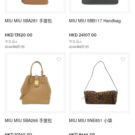
MIU MIU 5BA281 手提包
MIU MIU 5BB117 Handbag
HKD 13520.00
HKD 24107.00
中古品A
中古品A
2026年8月7日
2026年8月7日
MIU MIU 5BA266 手提包
MIU MIU 5NE851 小袋
HKD 10140.00
HKD 9464.00