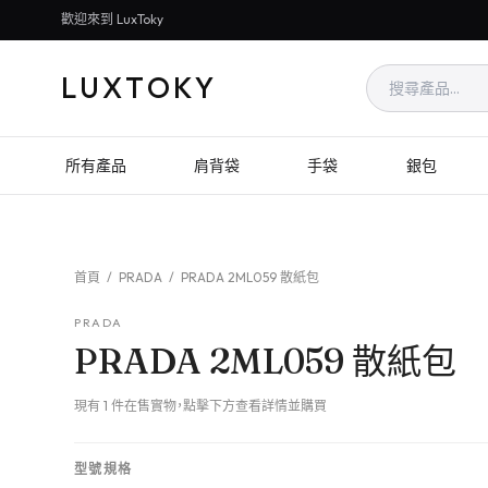
歡迎來到 LuxToky
LUXTOKY
所有產品
肩背袋
手袋
銀包
首頁
/
PRADA
/
PRADA 2ML059 散紙包
PRADA
PRADA 2ML059 散紙包
現有 1 件在售實物，點擊下方查看詳情並購買
型號規格