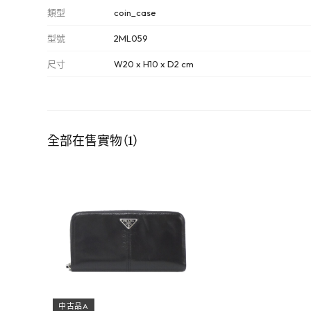
類型
coin_case
型號
2ML059
尺寸
W20 x H10 x D2 cm
全部在售實物（1）
中古品A