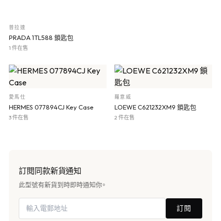
普拉達
PRADA 1TL588 鎖匙包
1 件在售
愛馬仕
羅意威
HERMES 077894CJ Key Case
LOEWE C621232XM9 鎖匙包
3 件在售
2 件在售
訂閱同款新貨通知
此型號有新貨到時即時通知你。
訂閱