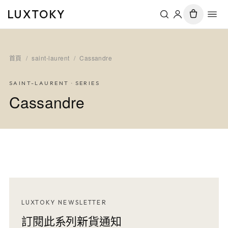
LUXTOKY
首頁
/
saint-laurent
/
Cassandre
SAINT-LAURENT
· SERIES
Cassandre
LUXTOKY NEWSLETTER
訂閱此系列新貨通知