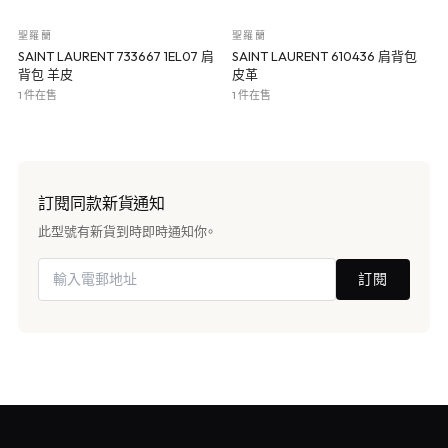
聖羅蘭
聖羅蘭
SAINT LAURENT 733667 1EL07 肩
SAINT LAURENT 610436 肩背包
背包 羊皮
皮革
1 件在售
1 件在售
訂閱同款新貨通知
此型號有新貨到時即時通知你。
訂閱