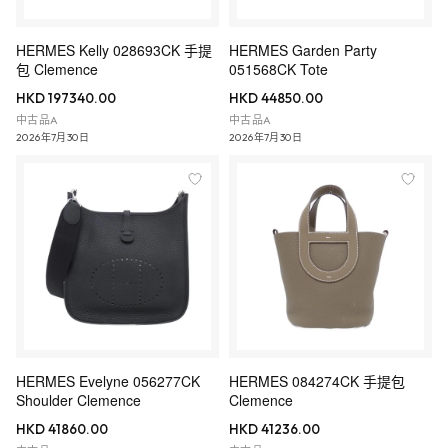
HERMES Kelly 028693CK 手提
HERMES Garden Party
包 Clemence
051568CK Tote
HKD 197340.00
HKD 44850.00
中古品A
中古品A
2026年7月30日
2026年7月30日
HERMES Evelyne 056277CK
HERMES 084274CK 手提包
Shoulder Clemence
Clemence
HKD 41860.00
HKD 41236.00