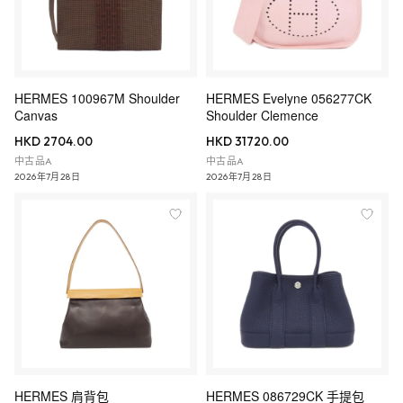
HERMES 100967M Shoulder
HERMES Evelyne 056277CK
Canvas
Shoulder Clemence
HKD 2704.00
HKD 31720.00
中古品A
中古品A
2026年7月28日
2026年7月28日
HERMES 肩背包
HERMES 086729CK 手提包