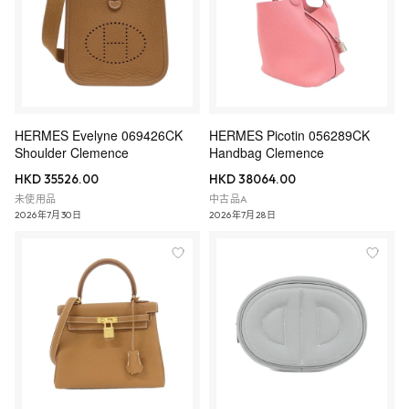
HERMES Evelyne 069426CK
HERMES Picotin 056289CK
Shoulder Clemence
Handbag Clemence
HKD 35526.00
HKD 38064.00
未使用品
中古品A
2026年7月30日
2026年7月28日