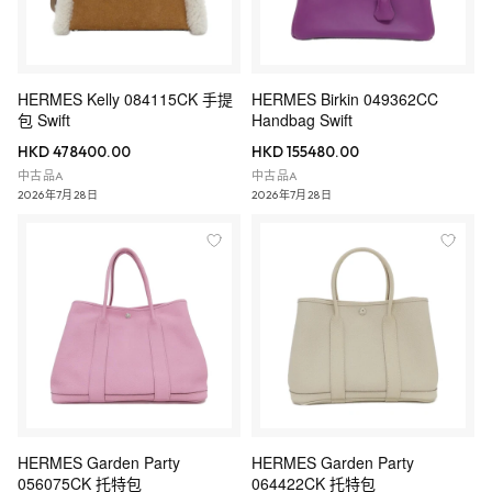
HERMES Kelly 084115CK 手提
HERMES Birkin 049362CC
包 Swift
Handbag Swift
HKD 478400.00
HKD 155480.00
中古品A
中古品A
2026年7月28日
2026年7月28日
HERMES Garden Party
HERMES Garden Party
056075CK 托特包
064422CK 托特包