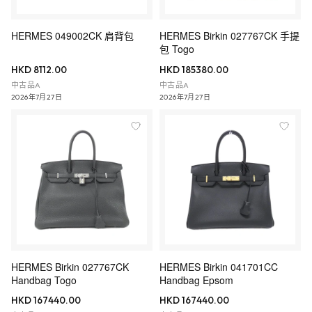
HERMES 049002CK 肩背包
HERMES Birkin 027767CK 手提
包 Togo
HKD 8112.00
HKD 185380.00
中古品A
中古品A
2026年7月27日
2026年7月27日
HERMES Birkin 027767CK
HERMES Birkin 041701CC
Handbag Togo
Handbag Epsom
HKD 167440.00
HKD 167440.00