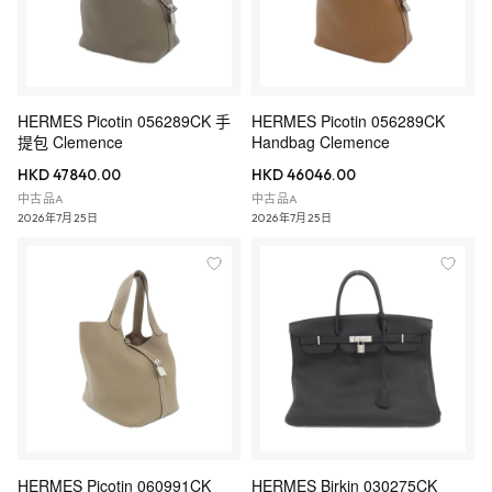
HERMES Picotin 056289CK 手
HERMES Picotin 056289CK
提包 Clemence
Handbag Clemence
HKD 47840.00
HKD 46046.00
中古品A
中古品A
2026年7月25日
2026年7月25日
HERMES Picotin 060991CK
HERMES Birkin 030275CK