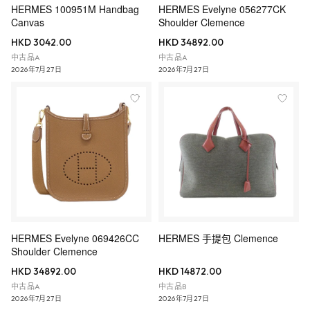
HERMES 100951M Handbag
HERMES Evelyne 056277CK
Canvas
Shoulder Clemence
HKD 3042.00
HKD 34892.00
中古品A
中古品A
2026年7月27日
2026年7月27日
HERMES Evelyne 069426CC
HERMES 手提包 Clemence
Shoulder Clemence
HKD 34892.00
HKD 14872.00
中古品A
中古品B
2026年7月27日
2026年7月27日