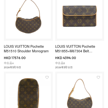
LOUIS VUITTON Pochette
LOUIS VUITTON Pochette
M51510 Shoulder Monogram
M51855+M67304 Belt
Monogram
HKD 17576.00
HKD 4394.00
中古品A
中古品B
2026年3月15日
2026年3月12日