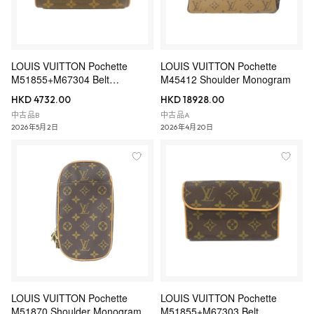
LOUIS VUITTON Pochette
LOUIS VUITTON Pochette
M51855+M67304 Belt
M45412 Shoulder Monogram
Monogram
HKD 4732.00
HKD 18928.00
中古品B
中古品A
2026年5月2日
2026年4月20日
LOUIS VUITTON Pochette
LOUIS VUITTON Pochette
M51870 Shoulder Monogram
M51855+M67303 Belt