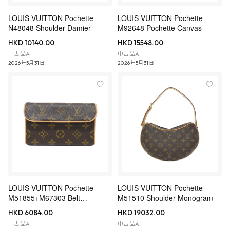
LOUIS VUITTON Pochette
LOUIS VUITTON Pochette
N48048 Shoulder Damier
M92648 Pochette Canvas
HKD 10140.00
HKD 15548.00
中古品A
中古品A
2026年5月31日
2026年5月31日
LOUIS VUITTON Pochette
LOUIS VUITTON Pochette
M51855+M67303 Belt
M51510 Shoulder Monogram
Monogram
HKD 6084.00
HKD 19032.00
中古品A
中古品A