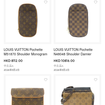
LOUIS VUITTON Pochette
LOUIS VUITTON Pochette
M51870 Shoulder Monogram
N48048 Shoulder Damier
HKD 8112.00
HKD 10816.00
中古品A
中古品A
2026年5月2日
2026年5月2日