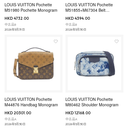
LOUIS VUITTON Pochette
LOUIS VUITTON Pochette
M51980 Pochette Monogram
M51855+M67304 Belt
Monogram
HKD 4732.00
HKD 4394.00
中古品B
中古品B
2026年5月31日
2026年5月30日
LOUIS VUITTON Pochette
LOUIS VUITTON Pochette
M44876 Handbag Monogram
M80462 Shoulder Monogram
HKD 20301.00
HKD 12168.00
中古品A
中古品A
2026年5月30日
2026年5月30日