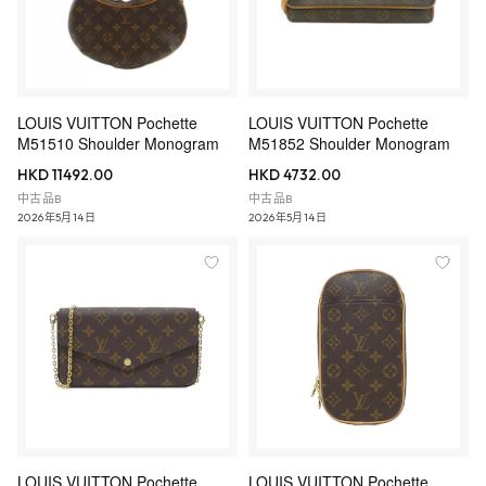
LOUIS VUITTON Pochette
LOUIS VUITTON Pochette
M51510 Shoulder Monogram
M51852 Shoulder Monogram
HKD 11492.00
HKD 4732.00
中古品B
中古品B
2026年5月14日
2026年5月14日
LOUIS VUITTON Pochette
LOUIS VUITTON Pochette