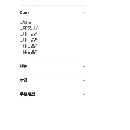
Rank
−
新品
未使用品
中古品A
中古品B
中古品C
中古品D
顏色
+
材質
+
手袋類型
+