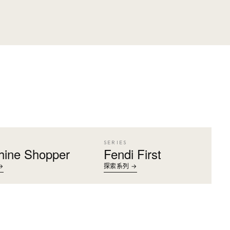
SERIES
hine Shopper
Fendi First
→
探索系列 →