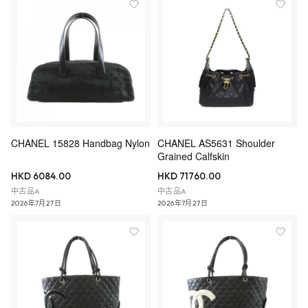
CHANEL 15828 Handbag Nylon
CHANEL AS5631 Shoulder
Grained Calfskin
HKD 6084.00
HKD 71760.00
中古品A
中古品A
2026年7月27日
2026年7月27日