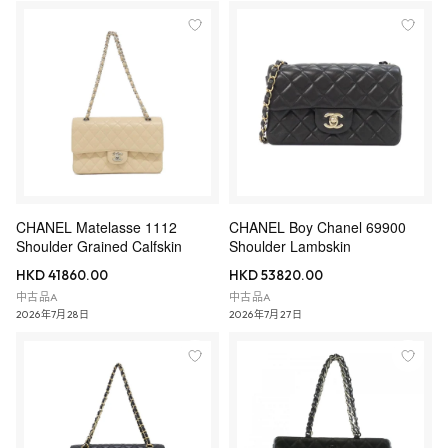
CHANEL Matelasse 1112
CHANEL Boy Chanel 69900
Shoulder Grained Calfskin
Shoulder Lambskin
HKD 41860.00
HKD 53820.00
中古品A
中古品A
2026年7月28日
2026年7月27日