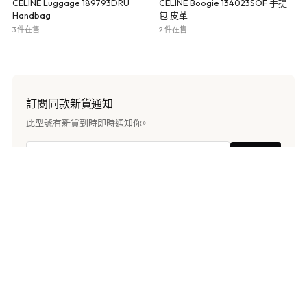
CELINE Luggage 189793DRU
CELINE Boogie 134023SOF 手提
Handbag
包 皮革
3 件在售
2 件在售
訂閱同款新貨通知
此型號有新貨到時即時通知你。
訂閱
LUXTOKY