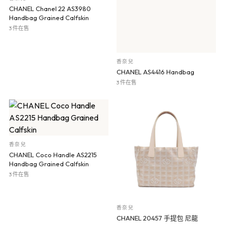
CHANEL Chanel 22 AS3980
Handbag Grained Calfskin
3 件在售
香奈兒
CHANEL AS4416 Handbag
3 件在售
香奈兒
CHANEL Coco Handle AS2215
Handbag Grained Calfskin
3 件在售
香奈兒
CHANEL 20457 手提包 尼龍