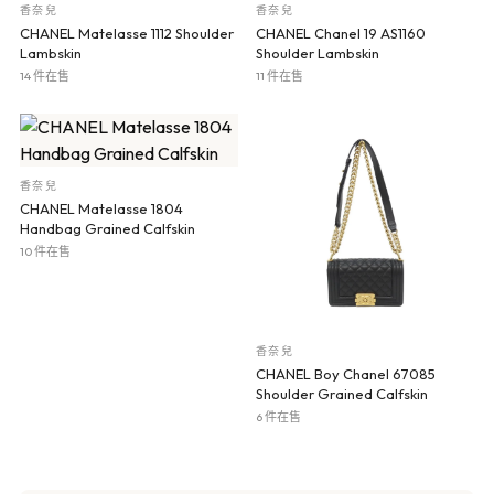
香奈兒
香奈兒
CHANEL Matelasse 1112 Shoulder
CHANEL Chanel 19 AS1160
Lambskin
Shoulder Lambskin
14 件在售
11 件在售
香奈兒
CHANEL Matelasse 1804
Handbag Grained Calfskin
10 件在售
香奈兒
CHANEL Boy Chanel 67085
Shoulder Grained Calfskin
6 件在售