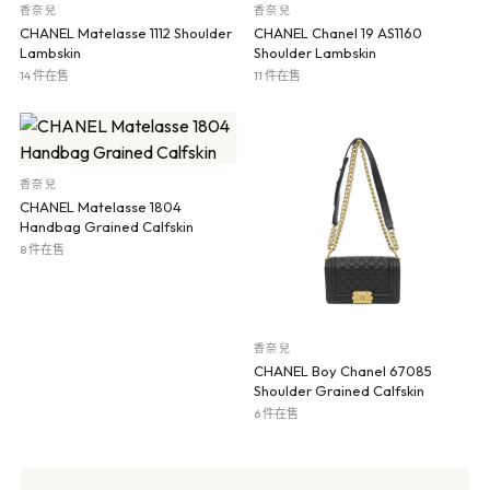
香奈兒
香奈兒
CHANEL Matelasse 1112 Shoulder
CHANEL Chanel 19 AS1160
Lambskin
Shoulder Lambskin
14 件在售
11 件在售
香奈兒
CHANEL Matelasse 1804
Handbag Grained Calfskin
8 件在售
香奈兒
CHANEL Boy Chanel 67085
Shoulder Grained Calfskin
6 件在售