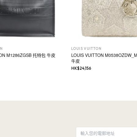
ON
LOUIS VUITTON
TTON M1286ZGSB 托特包 牛皮
LOUIS VUITTON M0538OZDW
牛皮
HK$
24,156