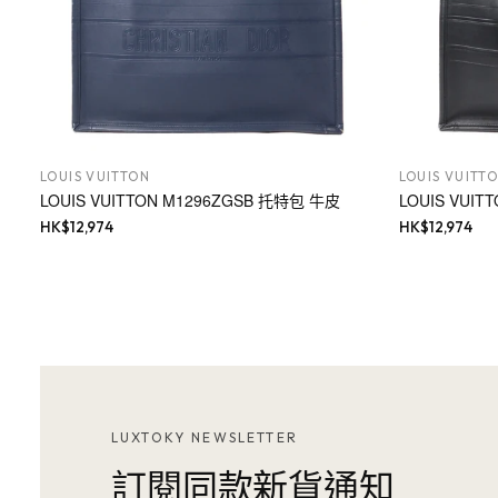
LOUIS VUITTON
LOUIS VUITT
LOUIS VUITTON M1296ZGSB 托特包 牛皮
LOUIS VUI
HK$
12,974
HK$
12,974
LUXTOKY NEWSLETTER
訂閱同款新貨通知