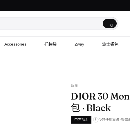
Accessories
托特袋
2way
波士頓包
迪奧
DIOR 30 Mon
包
· Black
中古品A
少許使用痕跡，整體
!