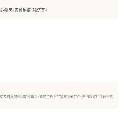
、變黑、輕微刮痕、暗沉等。
西亞及日本原市場同步銷售。我們每日上下架商品逾百件，熱門款式往往很快售