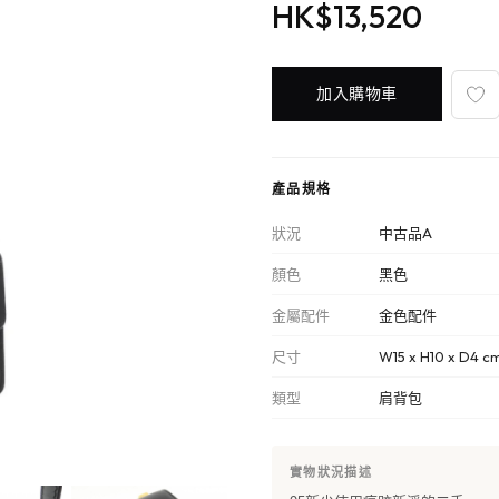
HK$13,520
加入購物車
產品規格
狀況
中古品A
顏色
黑色
金屬配件
金色配件
尺寸
W15 x H10 x D4 c
類型
肩背包
實物狀況描述