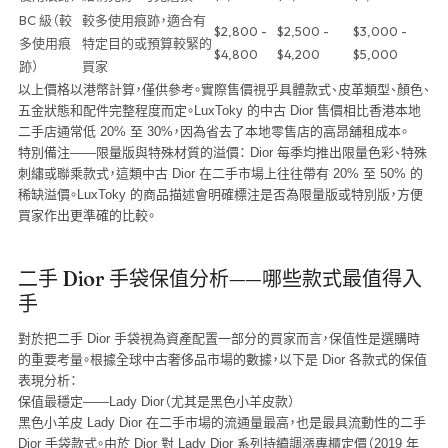
BC 級（較
較多使用痕跡，適合有
$2,800 -
$2,500 -
$3,000 -
多使用痕
特定目的或預算較緊的
$4,800
$4,200
$5,000
跡）
買家
以上價格以港幣計算，僅供參考。實際售價視乎具體款式、皮革類型、顏色、
五金狀態和配件完整程度而定。LuxToky 的中古 Dior 售價相比香港本地
二手店通常低 20% 至 30%，因為省去了本地零售店的高昂舖租成本。
特別備注——限量版與特殊材質的溢價：
Dior 每季均推出限量色彩、特殊
刺繡或聯乘款式，這類中古 Dior 在二手市場上往往帶有 20% 至 50% 的
稀缺溢價。LuxToky 的商品描述會明確標注是否為限量版或特別版，方便
買家作出更準確的比較。
二手 Dior 手袋保值分析——哪些款式最值得入
手
對於把二手 Dior 手袋視為資產配置一部分的買家而言，保值性是選購時
的重要考量。根據全球中古奢侈品市場的數據，以下是 Dior 各款式的保值
表現分析：
保值最穩定——Lady Dior（尤其是黑色小羊皮款）
黑色小羊皮 Lady Dior 在二手市場的流通量最高，也是最具流動性的二手
Dior 手袋款式。由於 Dior 對 Lady Dior 系列持續調漲專櫃定價（2019 年