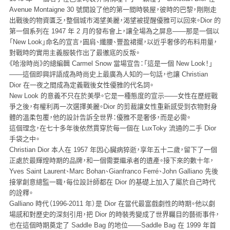
Avenue Montaigne 30 號開設了他的第一間時裝屋，彼時的巴黎，剛剛走
出戰後的物資匱乏，整個城市渴望美麗，渴望被提醒優雅可以回來。Dior 的
第一個系列在 1947 年 2 月的發布會上，讓全場為之屏息——那是一個以
「New Look」命名的宣言，圓肩、纖腰、豐盈裙擺，以近乎奢侈的布料用量，
對戰時的實用主義服裝作出了最徹底的反叛。
《哈潑時尚》的總編輯 Carmel Snow 當場宣告：「這是一個 New Look！」
——這個即興評語成為時尚史上最廣為人知的一句話，也讓 Christian
Dior 在一夜之間成為定義戰後女性優雅的代名詞。
New Look 的意義不只在於美學。它是一種態度的宣示——女性在歷經戰
爭之後，有權利再一次選擇美麗。Dior 的剪裁讓女性重新感受到衣物對身
體的溫柔包覆，他的設計告訴全世界：優雅不是奢侈，而是必需。
這個理念，在七十多年後依然貫穿於每一個在 LuxToky 流通的二手 Dior
手袋之中。
Christian Dior 本人在 1957 年因心臟病猝逝，享年五十二歲，留下了一個
正處於最輝煌時期的品牌，和一個需要繼承者的遺產。接下來的數十年，
Yves Saint Laurent、Marc Bohan、Gianfranco Ferré、John Galliano 先後
接掌創意總監一職，每位設計師都在 Dior 的基礎上加入了屬於自己時代
的詮釋。
Galliano 時代（1996-2011 年）是 Dior 在當代最富戲劇性的時期。他以劇
場感和對歷史的深刻引用，把 Dior 的時裝秀變成了世界矚目的藝術事件，
也在這個時期奠定了 Saddle Bag 的地位——Saddle Bag 在 1999 年首