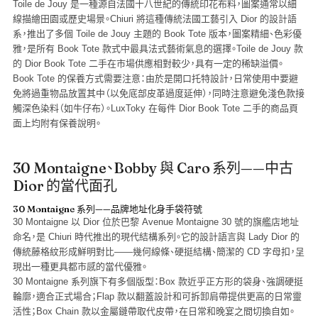
Toile de Jouy 是一種源自法國十八世紀的傳統印花布料，圖案通常以細
線描繪田園或歷史場景。Chiuri 將這種傳統法國工藝引入 Dior 的設計語
系，推出了多個 Toile de Jouy 主題的 Book Tote 版本，圖案精細、色彩優
雅，是所有 Book Tote 款式中最具法式藝術氣息的選擇。Toile de Jouy 款
的 Dior Book Tote 二手在市場供應相對較少，具有一定的稀缺溢價。
Book Tote 的保養方式需要注意：由於是開口托特設計，日常使用中要避
免將過重物品放置其中（以免底部皮革過度延伸），同時注意避免淺色款接
觸深色染料（如牛仔布）。LuxToky 在每件 Dior Book Tote 二手的商品頁
面上均附有保養說明。
30 Montaigne、Bobby 與 Caro 系列——中古
Dior 的當代面孔
30 Montaigne 系列——品牌地址化身手袋符號
30 Montaigne 以 Dior 位於巴黎 Avenue Montaigne 30 號的旗艦店地址
命名，是 Chiuri 時代推出的現代結構系列。它的設計語言與 Lady Dior 的
傳統藤格紋形成鮮明對比——幾何線條、硬挺結構、簡潔的 CD 字母扣，呈
現出一種更具都市感的當代優雅。
30 Montaigne 系列旗下有多個版型：
Box 款
近乎正方形的袋身、強調硬挺
輪廓，適合正式場合；
Flap 款
以翻蓋設計和可拆卸肩帶提供更高的日常靈
活性；
Box Chain 款
以金屬鏈帶取代皮帶，在日常和晚宴之間切換自如。