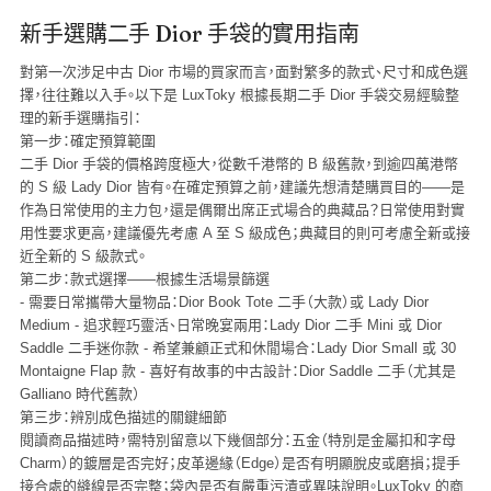
新手選購二手 Dior 手袋的實用指南
對第一次涉足中古 Dior 市場的買家而言，面對繁多的款式、尺寸和成色選
擇，往往難以入手。以下是 LuxToky 根據長期二手 Dior 手袋交易經驗整
理的新手選購指引：
第一步：確定預算範圍
二手 Dior 手袋的價格跨度極大，從數千港幣的 B 級舊款，到逾四萬港幣
的 S 級 Lady Dior 皆有。在確定預算之前，建議先想清楚購買目的——是
作為日常使用的主力包，還是偶爾出席正式場合的典藏品？日常使用對實
用性要求更高，建議優先考慮 A 至 S 級成色；典藏目的則可考慮全新或接
近全新的 S 級款式。
第二步：款式選擇——根據生活場景篩選
- 需要日常攜帶大量物品：Dior Book Tote 二手（大款）或 Lady Dior
Medium - 追求輕巧靈活、日常晚宴兩用：Lady Dior 二手 Mini 或 Dior
Saddle 二手迷你款 - 希望兼顧正式和休閒場合：Lady Dior Small 或 30
Montaigne Flap 款 - 喜好有故事的中古設計：Dior Saddle 二手（尤其是
Galliano 時代舊款）
第三步：辨別成色描述的關鍵細節
閱讀商品描述時，需特別留意以下幾個部分：五金（特別是金屬扣和字母
Charm）的鍍層是否完好；皮革邊緣（Edge）是否有明顯脫皮或磨損；提手
接合處的縫線是否完整；袋內是否有嚴重污漬或異味說明。LuxToky 的商