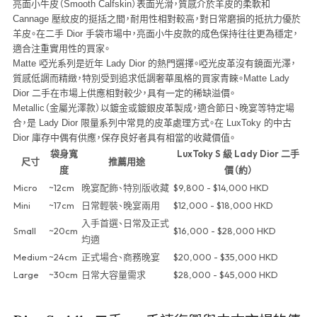
亮面小牛皮（Smooth Calfskin）
表面光滑，質感介於羊皮的柔軟和
Cannage 壓紋皮的挺括之間，耐用性相對較高，對日常磨損的抵抗力優於
羊皮。在二手 Dior 手袋市場中，亮面小牛皮款的成色保持往往更為穩定，
適合注重實用性的買家。
Matte 啞光系列
是近年 Lady Dior 的熱門選擇。啞光皮革沒有鏡面光澤，
質感低調而精緻，特別受到追求低調奢華風格的買家青睞。Matte Lady
Dior 二手在市場上供應相對較少，具有一定的稀缺溢價。
Metallic（金屬光澤款）
以鍍金或鍍銀皮革製成，適合節日、晚宴等特定場
合，是 Lady Dior 限量系列中常見的皮革處理方式。在 LuxToky 的中古
Dior 庫存中偶有供應，保存良好者具有相當的收藏價值。
袋身寬
LuxToky S 級 Lady Dior 二手
尺寸
推薦用途
度
價（約）
Micro
~12cm
晚宴配飾、特別版收藏
$9,800 - $14,000 HKD
Mini
~17cm
日常輕裝、晚宴兩用
$12,000 - $18,000 HKD
入手首選、日常及正式
Small
~20cm
$16,000 - $28,000 HKD
均適
Medium
~24cm
正式場合、商務晚宴
$20,000 - $35,000 HKD
Large
~30cm
日常大容量需求
$28,000 - $45,000 HKD