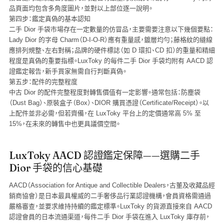
品頁面均包含多角度圖片，並對以上部位逐一說明。
第四步：鑑定真偽的基本認知
二手 Dior 手袋市場存在一定數量的仿冒品，主要需要注意以下幾個要點：
Lady Dior 的字母 Charm（D-I-O-R）應有重量感，鍍層均勻；藤格紋的縫線
應排列規整、左右對稱；品牌的硬件標誌（如 D 環扣、CD 扣）的重量和精細
程度是真偽的重要指標。LuxToky 的每件二手 Dior 手袋均附有 AACD 認
證鑑定報告，新手買家無需自行判斷真偽。
第五步：配件的完整程度
中古 Dior 的配件完整程度對轉售價值有一定影響。通常包括：防塵袋
（Dust Bag）、原裝盒子（Box）、DIOR 購買憑證（Certificate/Receipt）。以
上配件並非必需，但若齊備，在 LuxToky 平台上的定價通常高 5% 至
15%，在未來的轉售中也更具議價空間。
LuxToky AACD 認證鑑定保障——選購二手
Dior 手袋的信心基礎
AACD（Association for Antique and Collectible Dealers，古董及收藏品經
銷商協會）是日本最具權威的二手奢侈品行業認證機構，會員資格需通過
嚴格審查，並要求維持持續的鑑定標準。LuxToky 的貨源直接來自 AACD
認證會員的日本流通渠道，每件二手 Dior 手袋在進入 LuxToky 庫存前，