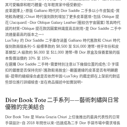
其可愛輪廓和輕巧體量，在年輕買家中極受歡迎。
皮革選擇上，原版 Galliano 時代的 Dior Saddle 二手多以小牛皮製成，質
地較為硬挺；Chiuri 時代復刻款則增加了更多皮革選項，包括 Oblique 提
花（Jacquard）、Dior Oblique Galaxy Leather（壓紋仿宇宙圖案）等具時代
感的材質。Oblique 提花款因圖案辨識度高且耐用，是 Dior Saddle 二手中
流通量最高的版本之一。
LuxToky 的 Dior Saddle 二手庫存涵蓋 Galliano 時代舊款和 Chiuri 時代
復刻款兩個系列。S 級標準款約 $8,500 至 $16,000 港幣，視乎年份和皮
革類型；A 級款約 $6,000 至 $11,000 港幣。帶 Dior 原盒及保養套裝的版
本售價溢價約 10% 至 15%。
在選購 Dior Saddle 二手時，需要特別注意以下幾個位置的成色：D 字環
扣的鍍層是否保持完好（舊款較易脫金）、翻蓋邊緣的皮革是否有明顯磨
損、提帶的縫線接合處是否依然牢固。LuxToky 的鑑定師在上架前均對這
些部位進行詳細檢查，並在商品描述中如實說明。
Dior Book Tote 二手系列——藝術刺繡與日常
優雅的完美結合
Dior Book Tote 是 Maria Grazia Chiuri 上任後推出的最具代表性的日常
手袋設計，自 2018 年問世以來，迅速成為二手 Dior 手袋市場中需求增長