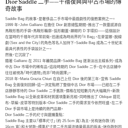
Dior Saddle 二手——千禧復興與中古市場的傳
奇故事
Saddle Bag 的故事，是奢侈品二手市場中最戲劇性的復甦案例之一。
1999 年，John Galliano 在擔任 Dior 創意總監期間，推出了一款靈感源自
馬鞍形態的手袋。馬鞍形輪廓、弧形翻蓋、顯眼的 D 字環扣——這個設計
在當時的千禧年代非常前衛，迅速成為時尚界的「It Bag」，在麥當娜、脫線
劇（Sex and the City）的角色等名人加持下，Saddle Bag 成為二十世紀末
最具代表性的手袋設計之一。
然後，它沉寂了。
隨著 Galliano 在 2011 年離開品牌，Saddle Bag 逐漸淡出主線系列，成為
中古 Dior 市場中的稀有品。這段時期的 Dior Saddle 二手，在中古店鋪中
往往被視為「時代遺物」而非「時尚選擇」。
2018 年，Maria Grazia Chiuri 在自己上任 Dior 後的第三年，宣佈 Saddle
Bag 全面復刻回歸。這一決定點燃了整個中古 Dior 市場——已經在二手
店靜靜等待的 Dior Saddle 二手舊款，價格在短短數月內大幅飆升。新款
Saddle Bag 以全新皮革和材質選項重新亮相，同時推出了 Oblique 提花
布、草編、皮草等特別版本。Dior Saddle 二手的需求至今依然旺盛，在二手
Dior 手袋市場上是持續的熱門品類。
Dior Saddle 二手的尺寸與選購重點：
Saddle Bag 主要以「標準尺寸」（約 25.5cm 寬）為主，另有迷你款（約
16cm 寬）和大號款。標準尺寸是二手市場流通量最高的版本，迷你款則因