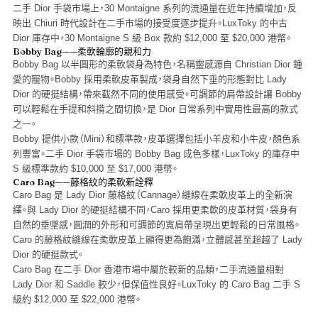
二手 Dior 手袋市場上，30 Montaigne 系列的流通量在近年持續增加，反
映出 Chiuri 時代設計在二手市場的接受度逐步提升。LuxToky 的中古
Dior 庫存中，30 Montaigne S 級 Box 款約 $12,000 至 $20,000 港幣。
Bobby Bag——柔軟輪廓的親和力
Bobby Bag 以半圓形的柔軟袋身為特色，名稱靈感源自 Christian Dior 鍾
愛的寵物。Bobby 採用柔軟皮革製成，袋身自然下垂的形態對比 Lady
Dior 的硬挺結構，帶來截然不同的使用感受。可調節的肩帶設計讓 Bobby
可以輕鬆在手提和斜揹之間切換，是 Dior 日常系列中實用性最高的款式
之一。
Bobby 提供小款（Mini）和標準款，皮革選擇包括小羊皮和小牛皮，顏色系
列豐富。二手 Dior 手袋市場的 Bobby Bag 成色多樣，LuxToky 的庫存中
S 級標準款約 $10,000 至 $17,000 港幣。
Caro Bag——藤格紋的柔軟新詮釋
Caro Bag 是 Lady Dior 藤格紋（Cannage）縫線在柔軟皮革上的全新演
繹。與 Lady Dior 的硬挺結構不同，Caro 採用更柔軟的皮革材質，袋身有
自然的垂墜感，圓潤的外形和可調節的寬肩帶呈現出更輕鬆的日常風格。
Caro 的藤格紋縫線在柔軟皮革上顯得更為飽滿，立體感甚至超越了 Lady
Dior 的硬挺款式。
Caro Bag 在二手 Dior 香港市場中屬於較新的品類，二手流通量相對
Lady Dior 和 Saddle 較少，但保值性良好。LuxToky 的 Caro Bag 二手 S
級約 $12,000 至 $22,000 港幣。