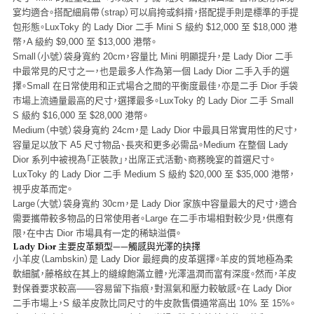
宴均適合。搭配細肩帶（strap）可以肩挎或斜揹，搭配提手則是標準的手提
包形態。LuxToky 的 Lady Dior 二手 Mini S 級約 $12,000 至 $18,000 港
幣，A 級約 $9,000 至 $13,000 港幣。
Small（小號）
袋身寬約 20cm，容量比 Mini 明顯提升，是 Lady Dior 二手
中最常見的尺寸之一，也是最多人作為第一個 Lady Dior 二手入手的選
擇。Small 在日常使用和正式場合之間的平衡度最佳，亦是二手 Dior 手袋
市場上流通量最高的尺寸，選擇最多。LuxToky 的 Lady Dior 二手 Small
S 級約 $16,000 至 $28,000 港幣。
Medium（中號）
袋身寬約 24cm，是 Lady Dior 中最具日常實用性的尺寸，
容量足以放下 A5 尺寸物品、長夾和更多必需品。Medium 在整個 Lady
Dior 系列中被視為「正裝款」，出席正式活動、商務晚宴的首選尺寸。
LuxToky 的 Lady Dior 二手 Medium S 級約 $20,000 至 $35,000 港幣，
視乎皮革而定。
Large（大號）
袋身寬約 30cm，是 Lady Dior 家族中容量最大的尺寸，適合
需要攜帶較多物品的日常使用者。Large 在二手市場相對較少見，供應有
限，在中古 Dior 市場具有一定的稀缺溢價。
Lady Dior 主要皮革類型——觸感與光澤的抉擇
小羊皮（Lambskin）
是 Lady Dior 最經典的皮革選擇。羊皮的質地極為柔
軟細膩，藤格紋在其上的縫線飽滿立體，光澤溫潤而富有深度。然而，羊皮
對保養要求較高——容易留下指痕，對濕氣和壓力較敏感。在 Lady Dior
二手市場上，S 級羊皮款比同尺寸的牛皮款售價通常高出 10% 至 15%。