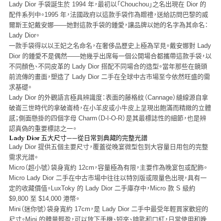
Lady Dior 手袋誕生於 1994 年，最初以「Chouchou」之名出現在 Dior 的
配件系列中。1995 年，法國政府以這款手袋作為贈禮，送給訪問巴黎的威
爾斯王妃戴安娜——她對這款手袋的鍾愛，讓品牌以她的名字為其命名：
Lady Dior。
一款手袋得以以王妃之名命名，在奢侈品歷史上極為罕見。戴安娜對 Lady
Dior 的鍾愛不是偶然——她幾乎出席每一個公開場合都攜帶這款手袋，以
不同顏色、不同皮革的 Lady Dior 搭配不同場合的造型。當年那些在鏡頭
前流傳的畫面，塑造了 Lady Dior 二手在全球中古市場至今依然旺盛的需
求基礎。
Lady Dior 的外觀語言極具辨識度：表面的藤格紋（Cannage）縫線源自拿
破崙三世時代的拿破崙椅，在小羊皮或小牛皮上呈現出飽滿而精緻的立體
感；側面懸掛的四個字母 Charm（D-I-O-R）是其最標誌性的細節，也是辨
認真偽的重要標誌之一。
Lady Dior 五大尺寸——從日常到典藏的完整光譜
Lady Dior 提供五個主要尺寸，覆蓋從晚宴微型包到大容量日用包的完整
需求光譜。
Micro（超小號）
袋身寬約 12cm，容量極為有限，主要作為晚宴包或配飾。
Micro Lady Dior 二手在中古市場中往往以特別版或限量色出現，具有一
定的收藏價值。LuxToky 的 Lady Dior 二手庫存中，Micro 款 S 級約
$9,800 至 $14,000 港幣。
Mini（迷你號）
袋身寬約 17cm，是 Lady Dior 二手中最受年輕買家歡迎的
尺寸。Mini 的體量輕盈，可以放下手機、短夾、鑰匙和口紅，日常使用和晚