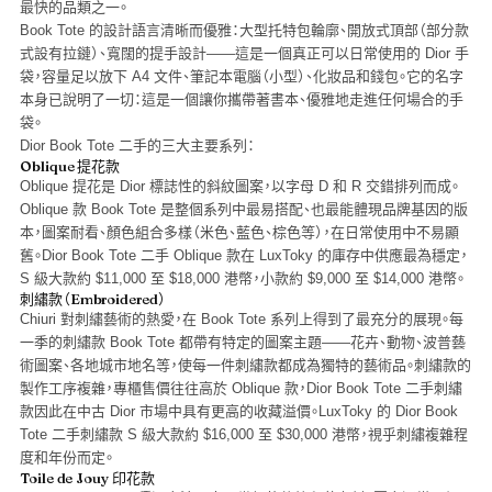
最快的品類之一。
Book Tote 的設計語言清晰而優雅：大型托特包輪廓、開放式頂部（部分款
式設有拉鏈）、寬闊的提手設計——這是一個真正可以日常使用的 Dior 手
袋，容量足以放下 A4 文件、筆記本電腦（小型）、化妝品和錢包。它的名字
本身已說明了一切：這是一個讓你攜帶著書本、優雅地走進任何場合的手
袋。
Dior Book Tote 二手的三大主要系列：
Oblique 提花款
Oblique 提花是 Dior 標誌性的斜紋圖案，以字母 D 和 R 交錯排列而成。
Oblique 款 Book Tote 是整個系列中最易搭配、也最能體現品牌基因的版
本，圖案耐看、顏色組合多樣（米色、藍色、棕色等），在日常使用中不易顯
舊。Dior Book Tote 二手 Oblique 款在 LuxToky 的庫存中供應最為穩定，
S 級大款約 $11,000 至 $18,000 港幣，小款約 $9,000 至 $14,000 港幣。
刺繡款（Embroidered）
Chiuri 對刺繡藝術的熱愛，在 Book Tote 系列上得到了最充分的展現。每
一季的刺繡款 Book Tote 都帶有特定的圖案主題——花卉、動物、波普藝
術圖案、各地城市地名等，使每一件刺繡款都成為獨特的藝術品。刺繡款的
製作工序複雜，專櫃售價往往高於 Oblique 款，Dior Book Tote 二手刺繡
款因此在中古 Dior 市場中具有更高的收藏溢價。LuxToky 的 Dior Book
Tote 二手刺繡款 S 級大款約 $16,000 至 $30,000 港幣，視乎刺繡複雜程
度和年份而定。
Toile de Jouy 印花款