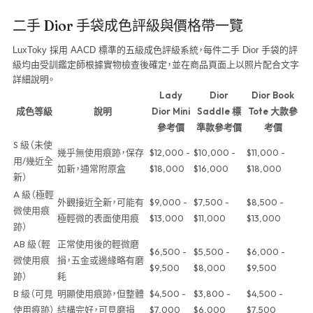
二手 Dior 手袋成色評級與價格帶一覽
LuxToky 採用 AACD 標準的五級成色評級系統，每件二手 Dior 手袋的評
級均由受訓鑑定師根據實物檢查後確定，並在商品頁面上以照片配合文字
詳細說明。
Lady
Dior
Dior Book
成色等級
說明
Dior Mini
Saddle 標
Tote 大款參
參考價
準款參考價
考價
S 級（未使
幾乎無使用痕跡，保存
$12,000 -
$10,000 -
$11,000 -
用/幾近全
如新，通常附原盒
$18,000
$16,000
$18,000
新）
A 級（極輕
外觀接近全新，可能有
$9,000 -
$7,500 -
$8,500 -
微使用痕
極輕微的表面使用痕
$13,000
$11,000
$13,000
跡）
AB 級（輕
正常使用後的輕微磨
$6,500 -
$5,500 -
$6,000 -
微使用痕
損，五金或邊緣略有磨
$9,500
$8,000
$9,500
跡）
耗
B 級（可見
明顯使用痕跡，但整體
$4,500 -
$3,800 -
$4,500 -
使用痕跡）
結構完好，可見磨損
$7,000
$6,000
$7,500