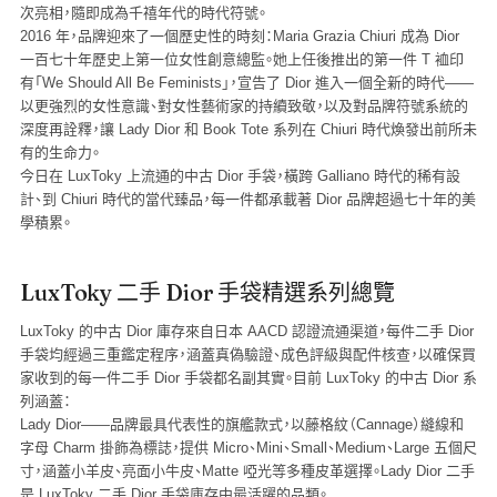
次亮相，隨即成為千禧年代的時代符號。
2016 年，品牌迎來了一個歷史性的時刻：Maria Grazia Chiuri 成為 Dior
一百七十年歷史上第一位女性創意總監。她上任後推出的第一件 T 裇印
有「We Should All Be Feminists」，宣告了 Dior 進入一個全新的時代——
以更強烈的女性意識、對女性藝術家的持續致敬，以及對品牌符號系統的
深度再詮釋，讓 Lady Dior 和 Book Tote 系列在 Chiuri 時代煥發出前所未
有的生命力。
今日在 LuxToky 上流通的中古 Dior 手袋，橫跨 Galliano 時代的稀有設
計、到 Chiuri 時代的當代臻品，每一件都承載著 Dior 品牌超過七十年的美
學積累。
LuxToky 二手 Dior 手袋精選系列總覽
LuxToky 的中古 Dior 庫存來自日本 AACD 認證流通渠道，每件二手 Dior
手袋均經過三重鑑定程序，涵蓋真偽驗證、成色評級與配件核查，以確保買
家收到的每一件二手 Dior 手袋都名副其實。目前 LuxToky 的中古 Dior 系
列涵蓋：
Lady Dior
——品牌最具代表性的旗艦款式，以藤格紋（Cannage）縫線和
字母 Charm 掛飾為標誌，提供 Micro、Mini、Small、Medium、Large 五個尺
寸，涵蓋小羊皮、亮面小牛皮、Matte 啞光等多種皮革選擇。Lady Dior 二手
是 LuxToky 二手 Dior 手袋庫存中最活躍的品類。