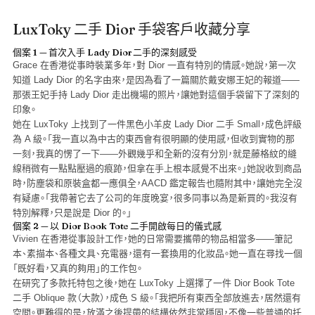
LuxToky 二手 Dior 手袋客戶收藏分享
個案 1 — 首次入手 Lady Dior 二手的深刻感受
Grace 在香港從事時裝業多年，對 Dior 一直有特別的情感。她說，第一次
知道 Lady Dior 的名字由來，是因為看了一篇關於戴安娜王妃的報道——
那張王妃手持 Lady Dior 走出機場的照片，讓她對這個手袋留下了深刻的
印象。
她在 LuxToky 上找到了一件黑色小羊皮 Lady Dior 二手 Small，成色評級
為 A 級。「我一直以為中古的東西會有很明顯的使用感，但收到實物的那
一刻，我真的愣了一下——外觀幾乎和全新的沒有分別，就是藤格紋的縫
線稍微有一點點壓過的痕跡，但拿在手上根本感覺不出來。」她說收到商品
時，防塵袋和原裝盒都一應俱全，AACD 鑑定報告也隨附其中，讓她完全沒
有疑慮。「我帶著它去了公司的年度晚宴，很多同事以為是新買的。我沒有
特別解釋，只是說是 Dior 的。」
個案 2 — 以 Dior Book Tote 二手開啟每日的儀式感
Vivien 在香港從事設計工作，她的日常需要攜帶的物品相當多——筆記
本、素描本、各種文具、充電器，還有一套換用的化妝品。她一直在尋找一個
「既好看，又真的夠用」的工作包。
在研究了多款托特包之後，她在 LuxToky 上選擇了一件 Dior Book Tote
二手 Oblique 款（大款），成色 S 級。「我把所有東西全部放進去，居然還有
空間。更難得的是，放滿之後提帶的結構依然非常穩固，不像一些普通的托