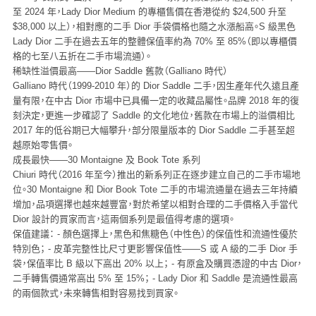
至 2024 年，Lady Dior Medium 的專櫃售價在香港從約 $24,500 升至
$38,000 以上），相對應的二手 Dior 手袋價格也隨之水漲船高。S 級黑色
Lady Dior 二手在過去五年的整體保值率約為 70% 至 85%（即以專櫃價
格的七至八五折在二手市場流通）。
稀缺性溢價最高——Dior Saddle 舊款（Galliano 時代）
Galliano 時代（1999-2010 年）的 Dior Saddle 二手，因生產年代久遠且產
量有限，在中古 Dior 市場中已具備一定的收藏品屬性。品牌 2018 年的復
刻決定，更進一步確認了 Saddle 的文化地位，舊款在市場上的溢價相比
2017 年的低谷期已大幅攀升，部分限量版本的 Dior Saddle 二手甚至超
越原始零售價。
成長最快——30 Montaigne 及 Book Tote 系列
Chiuri 時代（2016 年至今）推出的新系列正在逐步建立自己的二手市場地
位。30 Montaigne 和 Dior Book Tote 二手的市場流通量在過去三年持續
增加，品項選擇也越來越豐富，對於希望以相對合理的二手價格入手當代
Dior 設計的買家而言，這兩個系列是最值得考慮的選項。
保值建議：
- 顏色選擇上，黑色和焦糖色（中性色）的保值性和流通性優於
特別色； - 皮革完整性比尺寸更影響保值性——S 或 A 級的二手 Dior 手
袋，保值率比 B 級以下高出 20% 以上； - 有原盒及購買憑證的中古 Dior，
二手轉售價通常高出 5% 至 15%； - Lady Dior 和 Saddle 是流通性最高
的兩個款式，未來轉售相對容易找到買家。