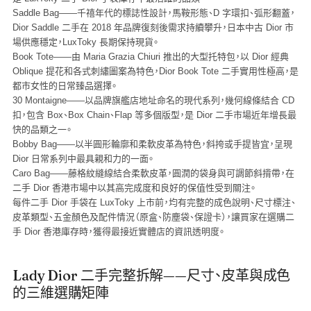
Saddle Bag
——千禧年代的標誌性設計，馬鞍形態、D 字環扣、弧形翻蓋，
Dior Saddle 二手在 2018 年品牌復刻後需求持續攀升，日本中古 Dior 市
場供應穩定，LuxToky 長期保持現貨。
Book Tote
——由 Maria Grazia Chiuri 推出的大型托特包，以 Dior 經典
Oblique 提花和各式刺繡圖案為特色，Dior Book Tote 二手實用性極高，是
都市女性的日常臻品選擇。
30 Montaigne
——以品牌旗艦店地址命名的現代系列，幾何線條結合 CD
扣，包含 Box、Box Chain、Flap 等多個版型，是 Dior 二手市場近年增長最
快的品類之一。
Bobby Bag
——以半圓形輪廓和柔軟皮革為特色，斜挎或手提皆宜，呈現
Dior 日常系列中最具親和力的一面。
Caro Bag
——藤格紋縫線結合柔軟皮革，圓潤的袋身與可調節斜揹帶，在
二手 Dior 香港市場中以其高完成度和良好的保值性受到關注。
每件二手 Dior 手袋在 LuxToky 上市前，均有完整的成色說明、尺寸標注、
皮革類型、五金顏色及配件情況（原盒、防塵袋、保證卡），讓買家在選購二
手 Dior 香港庫存時，獲得最接近實體店的資訊透明度。
Lady Dior 二手完整拆解——尺寸、皮革與成色
的三維選購矩陣