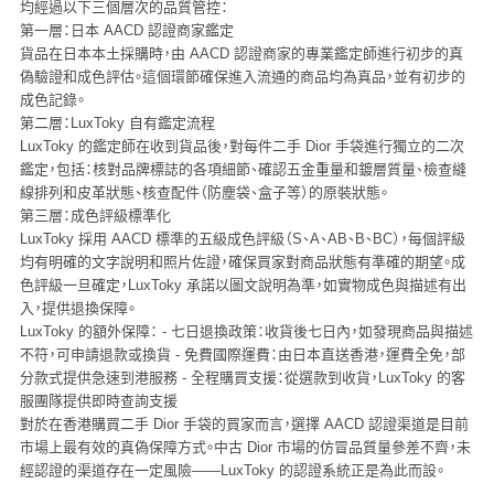
均經過以下三個層次的品質管控：
第一層：日本 AACD 認證商家鑑定
貨品在日本本土採購時，由 AACD 認證商家的專業鑑定師進行初步的真
偽驗證和成色評估。這個環節確保進入流通的商品均為真品，並有初步的
成色記錄。
第二層：LuxToky 自有鑑定流程
LuxToky 的鑑定師在收到貨品後，對每件二手 Dior 手袋進行獨立的二次
鑑定，包括：核對品牌標誌的各項細節、確認五金重量和鍍層質量、檢查縫
線排列和皮革狀態、核查配件（防塵袋、盒子等）的原裝狀態。
第三層：成色評級標準化
LuxToky 採用 AACD 標準的五級成色評級（S、A、AB、B、BC），每個評級
均有明確的文字說明和照片佐證，確保買家對商品狀態有準確的期望。成
色評級一旦確定，LuxToky 承諾以圖文說明為準，如實物成色與描述有出
入，提供退換保障。
LuxToky 的額外保障：
-
七日退換政策
：收貨後七日內，如發現商品與描述
不符，可申請退款或換貨 -
免費國際運費
：由日本直送香港，運費全免，部
分款式提供急速到港服務 -
全程購買支援
：從選款到收貨，LuxToky 的客
服團隊提供即時查詢支援
對於在香港購買二手 Dior 手袋的買家而言，選擇 AACD 認證渠道是目前
市場上最有效的真偽保障方式。中古 Dior 市場的仿冒品質量參差不齊，未
經認證的渠道存在一定風險——LuxToky 的認證系統正是為此而設。