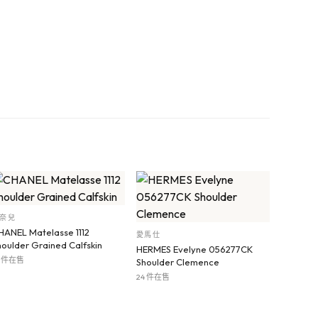
奈兒
HANEL Matelasse 1112
愛馬仕
houlder Grained Calfskin
HERMES Evelyne 056277CK
5 件在售
Shoulder Clemence
24 件在售