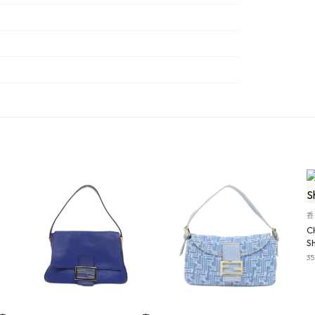
香
C
S
3