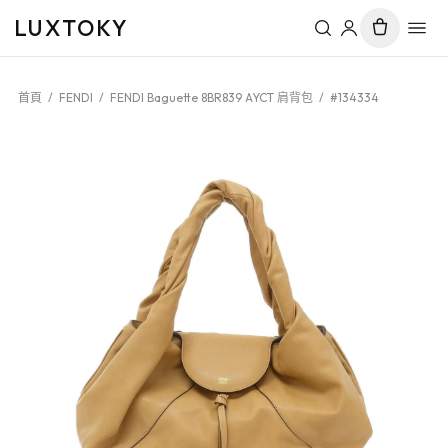
LUXTOKY
首頁
/
FENDI
/
FENDI Baguette 8BR839 AYCT 肩背包
/
#134334