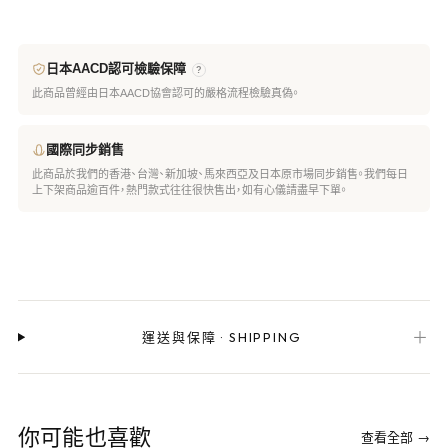
日本AACD認可檢驗保障
?
此商品曾經由日本AACD協會認可的嚴格流程檢驗真偽。
國際同步銷售
此商品於我們的香港、台灣、新加坡、馬來西亞及日本原市場同步銷售。我們每日
上下架商品逾百件，熱門款式往往很快售出，如有心儀請盡早下單。
＋
運送與保障
·
SHIPPING
你可能也喜歡
查看全部 →