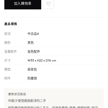
加入購物車
產品規格
狀況
中古品A
顏色
黑色
金屬配件
金色配件
尺寸
W33 x H22 x D16 cm
類型
肩背包
附件
防塵袋
實物狀況描述
95新少使用痕跡新淨的二手
附防塵袋使用痕跡少的二手品 局部有磨損、變黑、輕微刮痕、暗沉