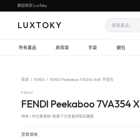
歡迎來到 LuxToky
LUXTOKY
所有產品
肩背袋
手袋
銀包
首頁
/
FENDI
/
FENDI Peekaboo 7VA354 X4K 手提包
FENDI
FENDI Peekaboo 7VA354
現有 1 件在售實物，點擊下方查看詳情並購買
型號規格