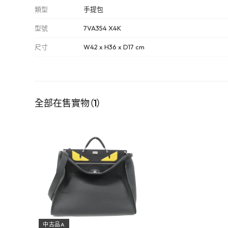
類型
手提包
型號
7VA354 X4K
尺寸
W42 x H36 x D17 cm
全部在售實物（1）
中古品A