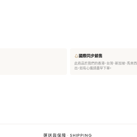
國際同步銷售
此商品於我們的香港、台灣、新加坡、馬來
出，如有心儀請盡早下單。
運送與保障
·
SHIPPING