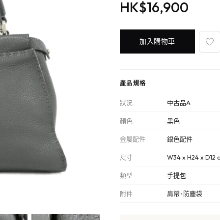
HK$16,900
加入購物車
產品規格
狀況
中古品A
顏色
黑色
金屬配件
銀色配件
尺寸
W34 x H24 x D12 
類型
手提包
附件
肩帶、防塵袋