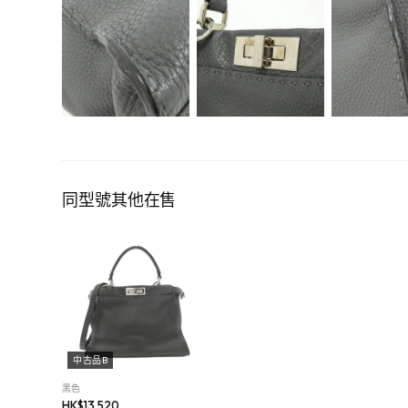
同型號其他在售
中古品B
黑色
HK$
13,520