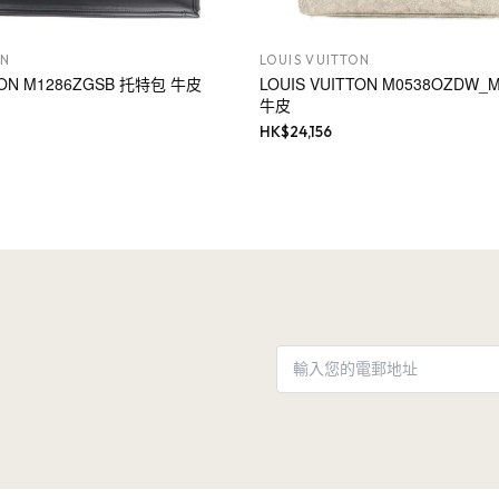
ON
LOUIS VUITTON
TTON M1286ZGSB 托特包 牛皮
LOUIS VUITTON M0538OZDW
牛皮
HK$
24,156