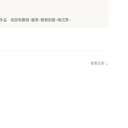
手品 局部有磨損、變黑、輕微刮痕、暗沉等。
查看全部 →