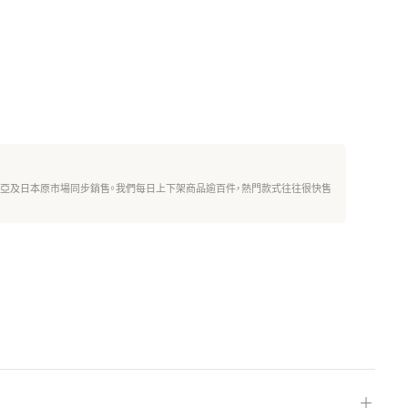
西亞及日本原市場同步銷售。我們每日上下架商品逾百件，熱門款式往往很快售
＋