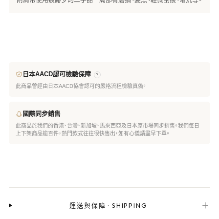
日本AACD認可檢驗保障
?
此商品曾經由日本AACD協會認可的嚴格流程檢驗真偽。
國際同步銷售
此商品於我們的香港、台灣、新加坡、馬來西亞及日本原市場同步銷售。我們每日
上下架商品逾百件，熱門款式往往很快售出，如有心儀請盡早下單。
＋
運送與保障
·
SHIPPING