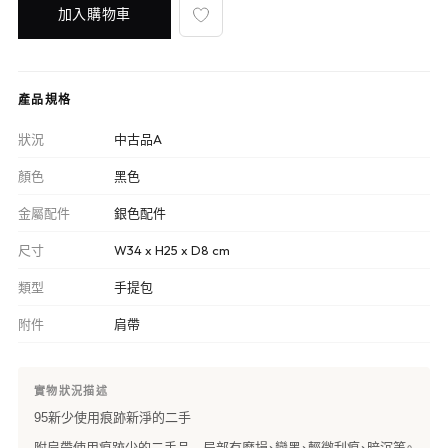
加入購物車
產品規格
狀況
中古品A
顏色
黑色
金屬配件
銀色配件
尺寸
W34 x H25 x D8 cm
類型
手提包
附件
肩帶
實物狀況描述
95新少使用痕跡新淨的二手
附肩帶使用痕跡少的二手品 局部有磨損、變黑、輕微刮痕、暗沉等。