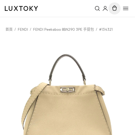
LUXTOKY
首頁
/
FENDI
/
FENDI Peekaboo 8BN290 3PE 手提包
/
#134321