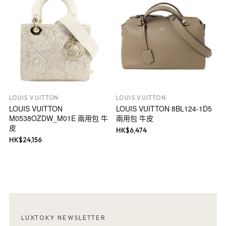
LOUIS VUITTON
LOUIS VUITTON
LOUIS VUITTON
LOUIS VUITTON 8BL124-1D5
M0538OZDW_M01E 兩用包 牛
兩用包 牛皮
皮
HK$
6,474
HK$
24,156
LUXTOKY NEWSLETTER