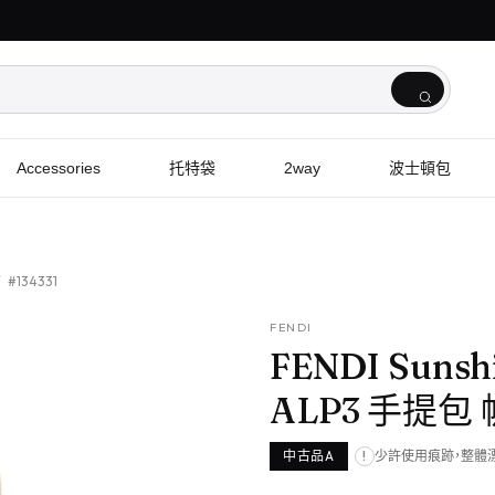
Accessories
托特袋
2way
波士頓包
/
#134331
FENDI
FENDI Sunsh
ALP3 手提包
中古品A
少許使用痕跡，整體
!