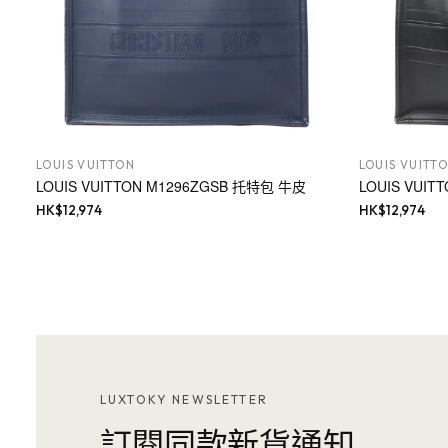
LOUIS VUITTON
LOUIS VUITT
LOUIS VUITTON M1296ZGSB 托特包 牛皮
LOUIS VUI
HK$
12,974
HK$
12,974
LUXTOKY NEWSLETTER
訂閱同款新貨通知