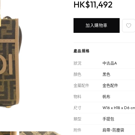
HK$11,492
加入購物車
產品規格
狀況
中古品A
顏色
黑色
金屬配件
金色配件
物料
帆布
尺寸
W16 x H18 x D6 c
類型
手提包
附件
肩帶、防塵袋