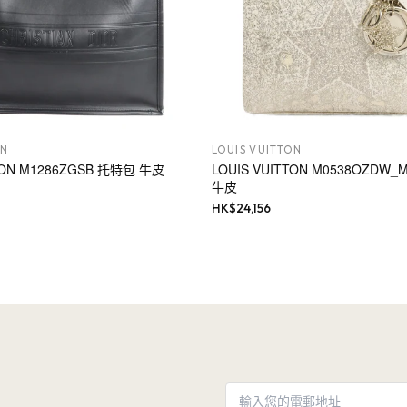
ON
LOUIS VUITTON
TTON M1286ZGSB 托特包 牛皮
LOUIS VUITTON M0538OZDW
牛皮
HK$
24,156