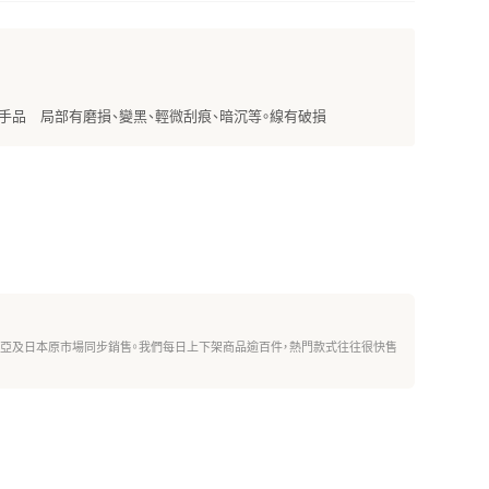
手品 局部有磨損、變黑、輕微刮痕、暗沉等。線有破損
西亞及日本原市場同步銷售。我們每日上下架商品逾百件，熱門款式往往很快售