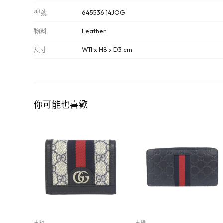
型號
645536 14JOG
物料
Leather
尺寸
W11 x H8 x D3 cm
你可能也喜歡
古馳
古馳