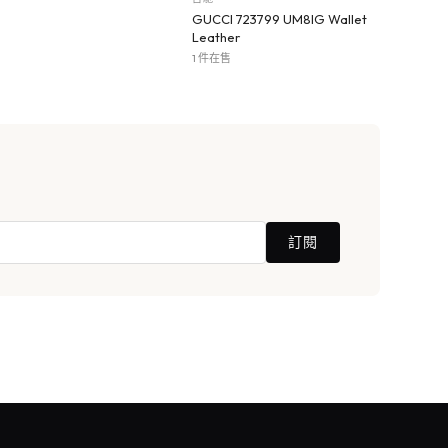
GUCCI 723799 UM8IG Wallet
Leather
1 件在售
訂閱