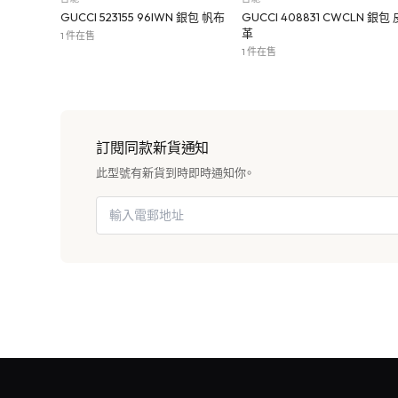
GUCCI 523155 96IWN 銀包 帆布
GUCCI 408831 CWCLN 銀包 
革
1 件在售
1 件在售
訂閱同款新貨通知
此型號有新貨到時即時通知你。