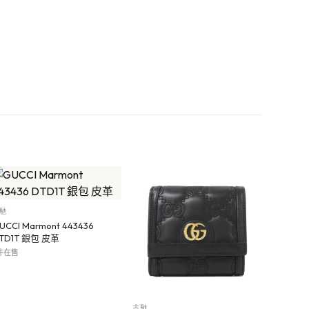
馳
UCCI Marmont 443436
TD1T 銀包 皮革
 件在售
古馳