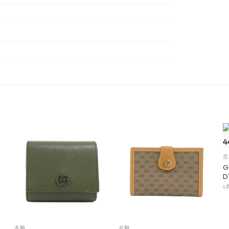
古
G
D
1
古馳
古馳