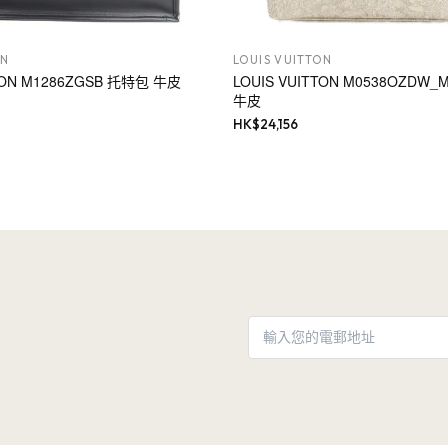
ON
LOUIS VUITTON
TTON M1286ZGSB 托特包 牛皮
LOUIS VUITTON M0538OZDW
牛皮
HK$
24,156