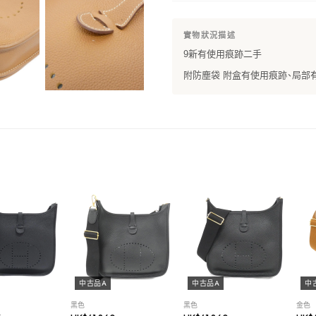
實物狀況描述
9新有使用痕跡二手
附防塵袋 附盒有使用痕跡、局部有
中古品A
中古品A
中
黑色
黑色
金色