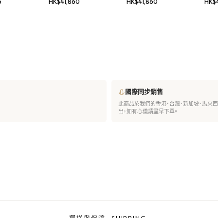
6
HK$
41,860
HK$
41,860
HK$
國際同步銷售
此商品於我們的香港、台灣、新加坡、馬來
出，如有心儀請盡早下單。
運送與保障
·
SHIPPING