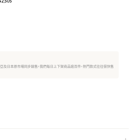
42,505
西亞及日本原市場同步銷售。我們每日上下架商品逾百件，熱門款式往往很快售