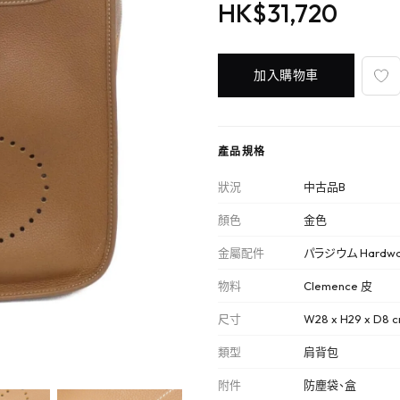
HK$31,720
加入購物車
產品規格
狀況
中古品B
顏色
金色
金屬配件
パラジウム Hardwa
物料
Clemence 皮
尺寸
W28 x H29 x D8 
類型
肩背包
附件
防塵袋、盒