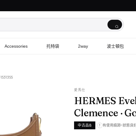
Accessories
托特袋
2way
波士頓包
1531355
愛馬仕
HERMES Evel
Clemence
· G
中古品B
有使用痕跡，狀態良
!