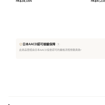
HK$
38,064
HK$
41,23
日本AACD認可檢驗保障
?
此商品曾經由日本AACD協會認可的嚴格流程檢驗真偽。