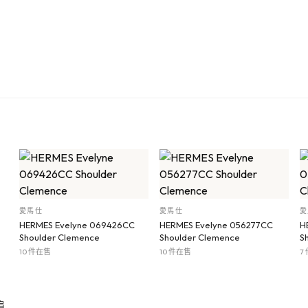
愛馬仕
愛馬仕
愛
HERMES Evelyne 069426CC
HERMES Evelyne 056277CC
H
Shoulder Clemence
Shoulder Clemence
S
10 件在售
10 件在售
7
肩