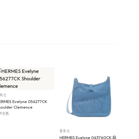
馬仕
ERMES Evelyne 056277CK
houlder Clemence
 件在售
愛馬仕
HERMES Evelyne 043760CK 肩