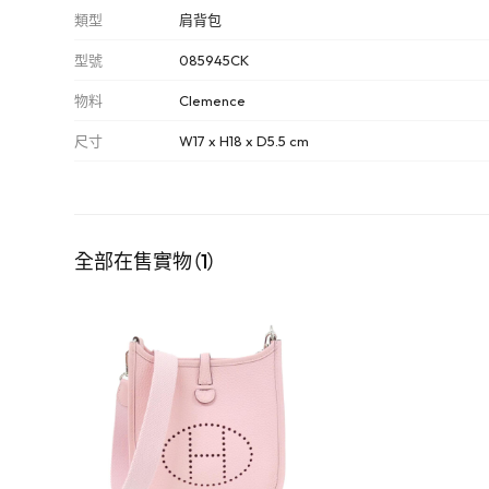
類型
肩背包
型號
085945CK
物料
Clemence
尺寸
W17 x H18 x D5.5 cm
全部在售實物（1）