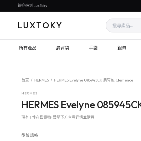
歡迎來到 LuxToky
LUXTOKY
所有產品
肩背袋
手袋
銀包
首頁
/
HERMES
/
HERMES Evelyne 085945CK 肩背包 Clemence
HERMES
HERMES Evelyne 085945
現有 1 件在售實物，點擊下方查看詳情並購買
型號規格