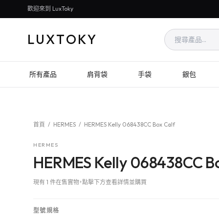
歡迎來到 LuxToky
LUXTOKY
所有產品
肩背袋
手袋
銀包
首頁
/
HERMES
/
HERMES Kelly 068438CC Box Calf
HERMES
HERMES Kelly 068438CC Bo
現有 1 件在售實物，點擊下方查看詳情並購買
型號規格