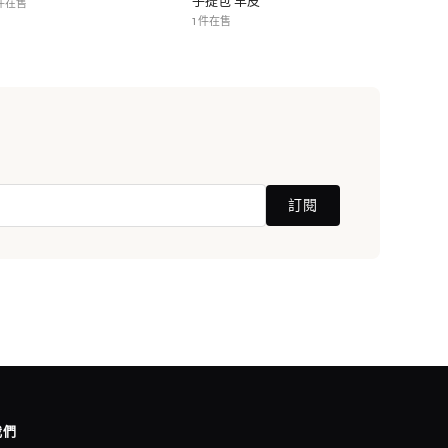
手提包 羊皮
 件在售
1 件在售
訂閱
我們