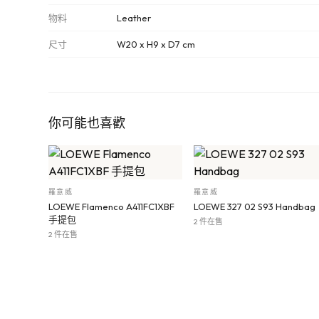
物料
Leather
尺寸
W20 x H9 x D7 cm
你可能也喜歡
羅意威
羅意威
LOEWE Flamenco A411FC1XBF
LOEWE 327 02 S93 Handbag
手提包
2 件在售
2 件在售