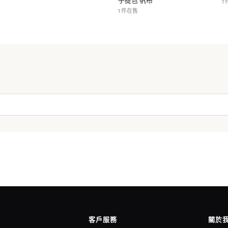
手提包 帆布
1
1 件在售
客戶服務
關於