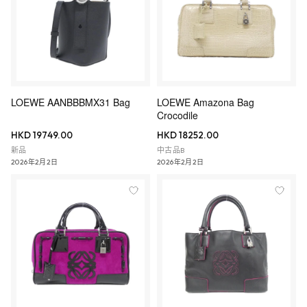
LOEWE AANBBBMX31 Bag
LOEWE Amazona Bag
Crocodile
HKD 19749.00
HKD 18252.00
新品
中古品B
2026年2月2日
2026年2月2日