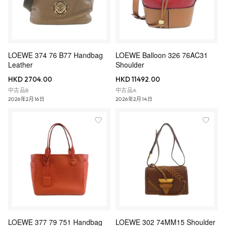
LOEWE 374 76 B77 Handbag
LOEWE Balloon 326 76AC31
Leather
Shoulder
HKD 2704.00
HKD 11492.00
中古品B
中古品A
2026年2月16日
2026年2月14日
LOEWE 377 79 751 Handbag
LOEWE 302 74MM15 Shoulder