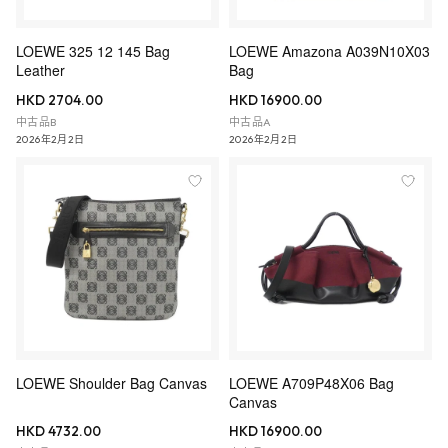
LOEWE 325 12 145 Bag
LOEWE Amazona A039N10X03
Leather
Bag
HKD 2704.00
HKD 16900.00
中古品B
中古品A
2026年2月2日
2026年2月2日
LOEWE Shoulder Bag Canvas
LOEWE A709P48X06 Bag
Canvas
HKD 4732.00
HKD 16900.00