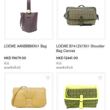
LOEWE AANBBBMX01 Bag
LOEWE B741Z67X01 Shoulder
Bag Canvas
HKD 19679.00
HKD 12641.00
新品
新品
2026年2月2日
2026年2月2日