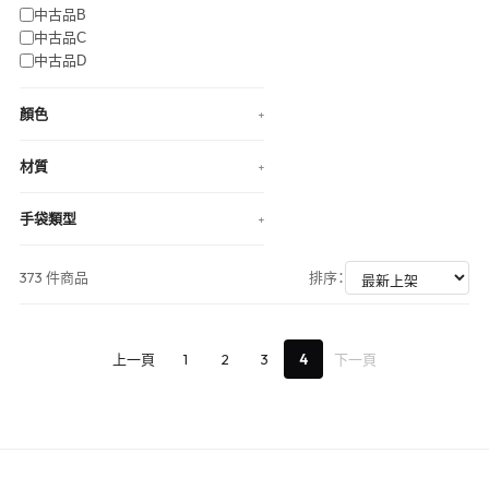
中古品B
中古品C
中古品D
顏色
+
材質
+
手袋類型
+
373 件商品
排序：
上一頁
1
2
3
4
下一頁