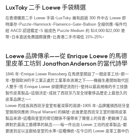
LuxToky 二手 Loewe 手袋精選
在香港購買二手 Loewe 手袋，LuxToky 擁有超過 300 件中古 Loewe 即
時庫存，Puzzle、Hammock、Flamenco、Gate、Balloon 全線供應，每件均
經 AACD 認證鑑定，S 級成色 Puzzle Medium 約 $14,000-$22,000 港
幣，日本直送免費國際運費，比香港二手市場低 15%-25%。
Loewe 品牌傳承——從 Enrique Loewe 的馬德
里皮革工坊到 Jonathan Anderson 的當代詩學
1846 年，Enrique Loewe Roessberg 在馬德里開設了一間皮革工坊。那一
年，整個歐洲的手工業正處於工業革命浪潮之下——機器生產開始取代匠
人雙手，而 Enrique Loewe 卻選擇逆流而行，堅持以最高規格的手工技藝
製作皮革製品。這個決定，成就了西班牙乃至全球奢侈品歷史上最悠久的
皮革品牌之一。
Loewe 的成長與西班牙皇室有著深厚的淵源。1905 年，品牌獲頒西班牙皇
室御用供應商（Royal Warrant）的稱號，此後更是西班牙王室的御用皮革
製品來源。這種與皇室的密切關係不僅帶來了聲譽上的背書，更鍛煉了品
牌對於最高工藝標準的執念——每一件出自 Loewe 工坊的皮革製品，都
要達到足以呈獻給皇室的水準。這種傳統，在今日的 Loewe 皮革工藝中仍