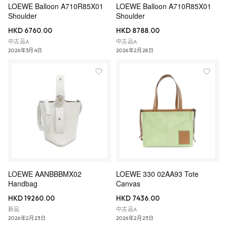
LOEWE Balloon A710R85X01
LOEWE Balloon A710R85X01
Shoulder
Shoulder
HKD 6760.00
HKD 8788.00
中古品A
中古品A
2026年3月4日
2026年2月28日
LOEWE AANBBBMX02
LOEWE 330 02AA93 Tote
Handbag
Canvas
HKD 19260.00
HKD 7436.00
新品
中古品A
2026年2月23日
2026年2月23日