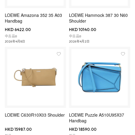
LOEWE Amazona 352 35 A03
LOEWE Hammock 387 30 N60
Handbag
Shoulder
HKD 6422.00
HKD 10140.00
中古品B
中古品B
2026年4月8日
2026年4月2日
LOEWE C630R10X03 Shoulder
LOEWE Puzzle A510U95X37
Handbag
HKD 15987.00
HKD 18590.00