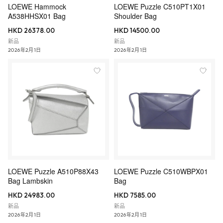
LOEWE Hammock
LOEWE Puzzle C510PT1X01
A538HHSX01 Bag
Shoulder Bag
HKD 26378.00
HKD 14500.00
新品
新品
2026年2月1日
2026年2月1日
LOEWE Puzzle A510P88X43
LOEWE Puzzle C510WBPX01
Bag Lambskin
Bag
HKD 24983.00
HKD 7585.00
新品
新品
2026年2月1日
2026年2月1日