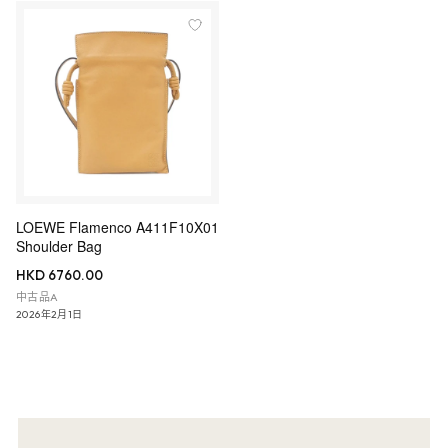
LOEWE Flamenco A411F10X01
Shoulder Bag
HKD 6760.00
中古品A
2026年2月1日