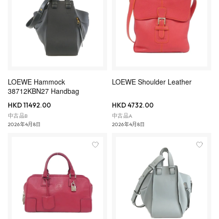
LOEWE Hammock
LOEWE Shoulder Leather
38712KBN27 Handbag
HKD 11492.00
HKD 4732.00
中古品B
中古品A
2026年4月8日
2026年4月8日