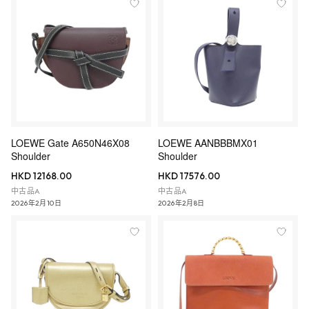
LOEWE Gate A650N46X08
LOEWE AANBBBMX01
Shoulder
Shoulder
HKD 12168.00
HKD 17576.00
中古品A
中古品A
2026年2月10日
2026年2月8日