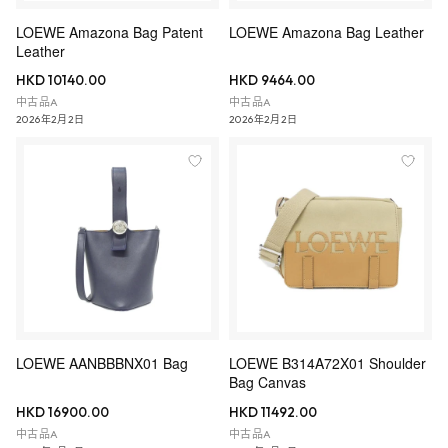
LOEWE Amazona Bag Patent
LOEWE Amazona Bag Leather
Leather
HKD 10140.00
HKD 9464.00
中古品A
中古品A
2026年2月2日
2026年2月2日
LOEWE AANBBBNX01 Bag
LOEWE B314A72X01 Shoulder
Bag Canvas
HKD 16900.00
HKD 11492.00
中古品A
中古品A