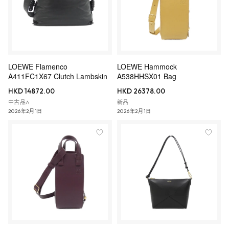
LOEWE Flamenco
LOEWE Hammock
A411FC1X67 Clutch Lambskin
A538HHSX01 Bag
HKD 14872.00
HKD 26378.00
中古品A
新品
2026年2月1日
2026年2月1日