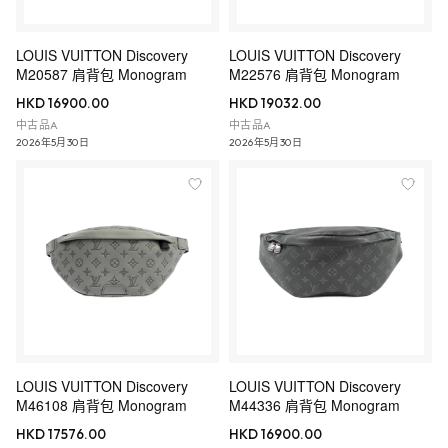
LOUIS VUITTON Discovery
LOUIS VUITTON Discovery
M20587 肩背包 Monogram
M22576 肩背包 Monogram
HKD 16900.00
HKD 19032.00
中古品A
中古品A
2026年5月30日
2026年5月30日
LOUIS VUITTON Discovery
LOUIS VUITTON Discovery
M46108 肩背包 Monogram
M44336 肩背包 Monogram
HKD 17576.00
HKD 16900.00