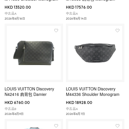
HKD 13520.00
HKD 17576.00
中古品A
中古品A
2026年6月16日
2026年6月14日
LOUIS VUITTON Discovery
LOUIS VUITTON Discovery
N42416 肩背包 Damier
M44336 Shoulder Monogram
HKD 6760.00
HKD 18928.00
中古品B
中古品A
2026年6月9日
2026年6月7日