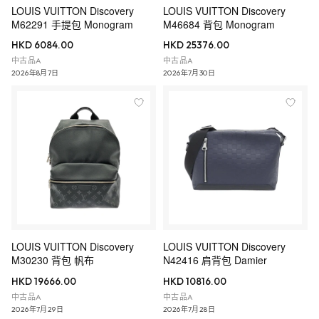
LOUIS VUITTON Discovery
LOUIS VUITTON Discovery
M62291 手提包 Monogram
M46684 背包 Monogram
HKD 6084.00
HKD 25376.00
中古品A
中古品A
2026年8月7日
2026年7月30日
LOUIS VUITTON Discovery
LOUIS VUITTON Discovery
M30230 背包 帆布
N42416 肩背包 Damier
HKD 19666.00
HKD 10816.00
中古品A
中古品A
2026年7月29日
2026年7月28日