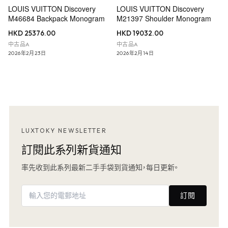
LOUIS VUITTON Discovery
LOUIS VUITTON Discovery
M46684 Backpack Monogram
M21397 Shoulder Monogram
HKD 25376.00
HKD 19032.00
中古品A
中古品A
2026年2月23日
2026年2月14日
LUXTOKY NEWSLETTER
訂閱此系列新貨通知
率先收到此系列最新二手手袋到貨通知，每日更新。
訂閱