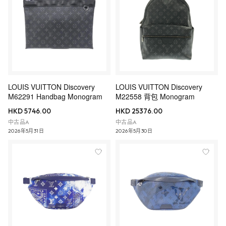
LOUIS VUITTON Discovery
LOUIS VUITTON Discovery
M62291 Handbag Monogram
M22558 背包 Monogram
HKD 5746.00
HKD 25376.00
中古品A
中古品A
2026年5月31日
2026年5月30日