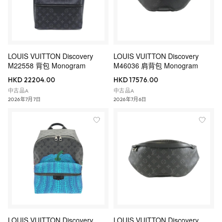
LOUIS VUITTON Discovery
LOUIS VUITTON Discovery
M22558 背包 Monogram
M46036 肩背包 Monogram
HKD 22204.00
HKD 17576.00
中古品A
中古品A
2026年7月7日
2026年7月6日
LOUIS VUITTON Discovery
LOUIS VUITTON Discovery