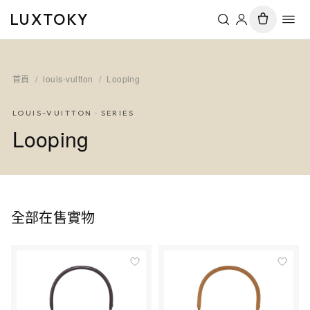
LUXTOKY
首頁
/
louis-vuitton
/
Looping
LOUIS-VUITTON
· SERIES
Looping
全部在售實物