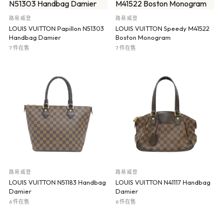
路易威登
路易威登
LOUIS VUITTON Papillon N51303
LOUIS VUITTON Speedy M41522
Handbag Damier
Boston Monogram
7 件在售
7 件在售
路易威登
路易威登
LOUIS VUITTON N51183 Handbag
LOUIS VUITTON N41117 Handbag
Damier
Damier
6 件在售
6 件在售