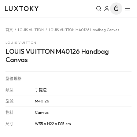
LUXTOKY
首頁
/
LOUIS VUITTON
/
LOUIS VUITTON M40126 Handbag Canvas
LOUIS VUITTON
LOUIS VUITTON M40126 Handbag
Canvas
型號規格
類型
手提包
型號
M40126
物料
Canvas
尺寸
W35 x H22 x D15 cm