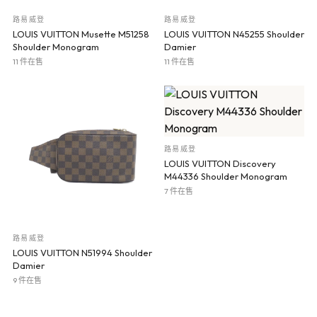
路易威登
路易威登
LOUIS VUITTON Musette M51258
LOUIS VUITTON N45255 Shoulder
Shoulder Monogram
Damier
11 件在售
11 件在售
路易威登
LOUIS VUITTON Discovery
M44336 Shoulder Monogram
7 件在售
路易威登
LOUIS VUITTON N51994 Shoulder
Damier
9 件在售