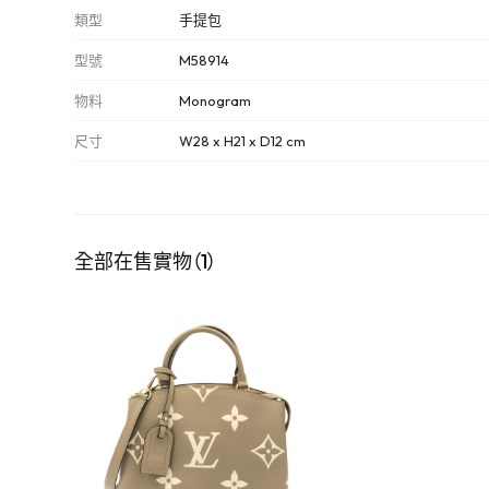
類型
手提包
型號
M58914
物料
Monogram
尺寸
W28 x H21 x D12 cm
全部在售實物（1）