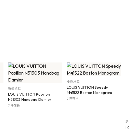
路易威登
LOUIS VUITTON Speedy
路易威登
M41522 Boston Monogram
LOUIS VUITTON Papillon
7 件在售
N51303 Handbag Damier
7 件在售
路
L