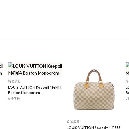
路易威登
路
LOUIS VUITTON Keepall M41414
L
Boston Monogram
B
6 件在售
5
路易威登
LOUIS VUITTON Speedy N41533