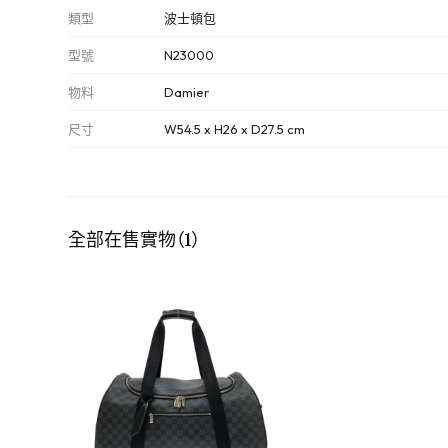
類型
波士頓包
型號
N23000
物料
Damier
尺寸
W54.5 x H26 x D27.5 cm
全部在售實物（1）