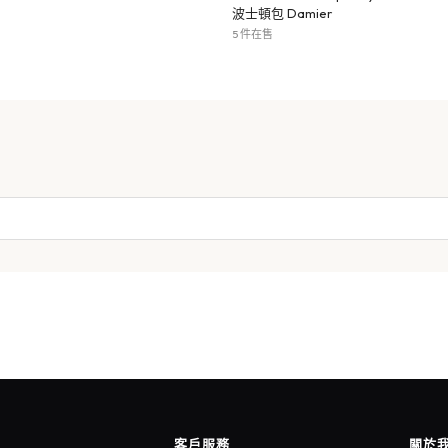
波士頓包 Damier
5 件在售
客戶服務
關於