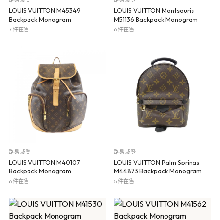
路易威登
路易威登
LOUIS VUITTON M45349
LOUIS VUITTON Montsouris
Backpack Monogram
M51136 Backpack Monogram
7 件在售
6 件在售
路易威登
路易威登
LOUIS VUITTON M40107
LOUIS VUITTON Palm Springs
Backpack Monogram
M44873 Backpack Monogram
6 件在售
5 件在售