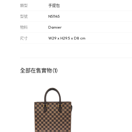
類型
手提包
型號
N51145
物料
Damier
尺寸
W29 x H29.5 x D8 cm
全部在售實物（1）