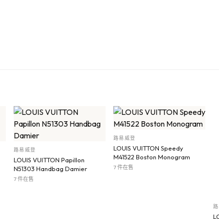
路易威登
LOUIS VUITTON Speedy
路易威登
M41522 Boston Monogram
LOUIS VUITTON Papillon
7 件在售
N51303 Handbag Damier
7 件在售
路
L