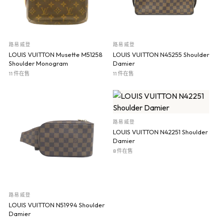
路易威登
路易威登
LOUIS VUITTON Musette M51258
LOUIS VUITTON N45255 Shoulder
Shoulder Monogram
Damier
11 件在售
11 件在售
路易威登
LOUIS VUITTON N42251 Shoulder
Damier
8 件在售
路易威登
LOUIS VUITTON N51994 Shoulder
Damier