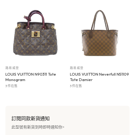
路易威登
路易威登
LOUIS VUITTON N90311 Tote
LOUIS VUITTON Neverfull N51109
Monogram
Tote Damier
3 件在售
3 件在售
訂閱同款新貨通知
此型號有新貨到時即時通知你。