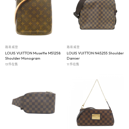
路易威登
路易威登
LOUIS VUITTON Musette M51258
LOUIS VUITTON N45255 Shoulder
Shoulder Monogram
Damier
13 件在售
11 件在售