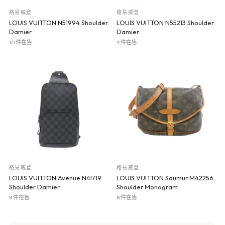
路易威登
路易威登
LOUIS VUITTON N51994 Shoulder
LOUIS VUITTON N55213 Shoulder
Damier
Damier
10 件在售
9 件在售
路易威登
路易威登
LOUIS VUITTON Avenue N41719
LOUIS VUITTON Saumur M42256
Shoulder Damier
Shoulder Monogram
8 件在售
8 件在售