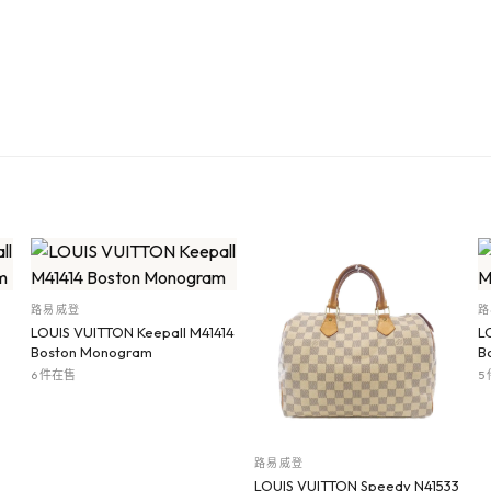
路易威登
路
LOUIS VUITTON Keepall M41414
L
Boston Monogram
B
6 件在售
5
路易威登
LOUIS VUITTON Speedy N41533