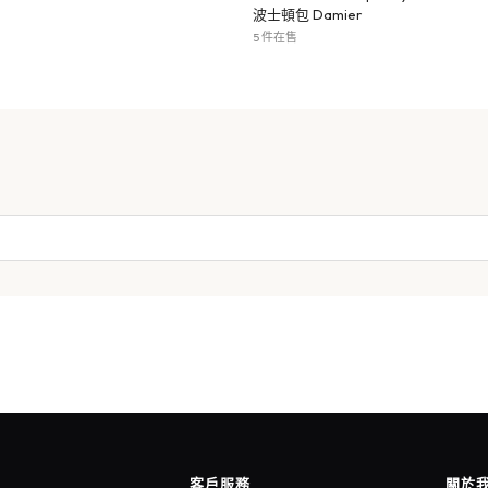
波士頓包 Damier
5 件在售
客戶服務
關於