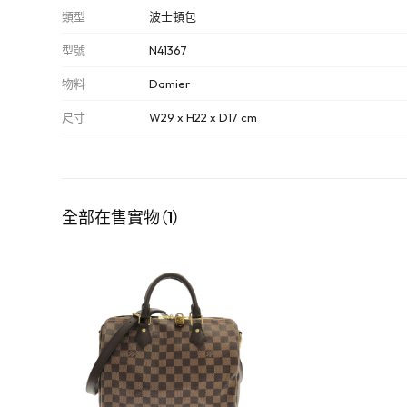
類型
波士頓包
型號
N41367
物料
Damier
尺寸
W29 x H22 x D17 cm
全部在售實物（1）