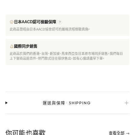
日本AACD認可檢驗保障
?
此商品曾經由日本AACD協會認可的嚴格流程檢驗真偽。
國際同步銷售
此商品於我們的香港、台灣、新加坡、馬來西亞及日本原市場同步銷售。我們每日
上下架商品逾百件，熱門款式往往很快售出，如有心儀請盡早下單。
＋
運送與保障
·
SHIPPING
你可能也喜歡
查看全部 →