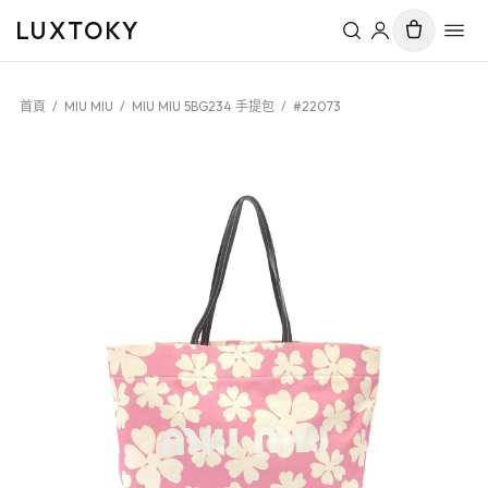
LUXTOKY
首頁
/
MIU MIU
/
MIU MIU 5BG234 手提包
/
#22073