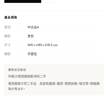
產品規格
狀況
中古品A
顏色
黑色
尺寸
W51 x H33 x D15.5 cm
類型
手提包
實物狀況描述
95新少使用痕跡新淨的二手
使用痕跡少的二手品 局部有磨損、變黑、輕微刮痕、暗沉等。樟腦異
味が有ます。